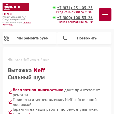
+7 (831) 231-05-25
Ежедневно с 9:00 до 21:00
FIX-NEFF
+7 (800) 100-33-26
Ремонт устройств Neff
Специализированный
Звонок бесплатный по РФ
cервисный центр г.
Нижний
Новгород
Мы ремонтируем
Позвонить
ороде
Вытяжка Neff сильный шум
Вытяжка
Neff
Сильный шум
Бесплатная диагностика
даже при отказе от
ремонта
Привезем и увезем вытяжку Neff собственной
доставкой
Ремонт посудомоечных машин Neff
Ремонт микроволновых печей Neff
Гарантия на наши работы по ремонту вытяжек