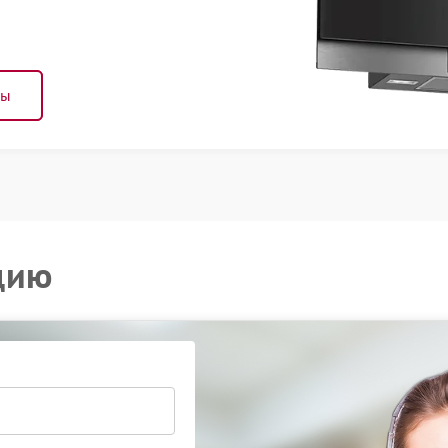
ны
цию