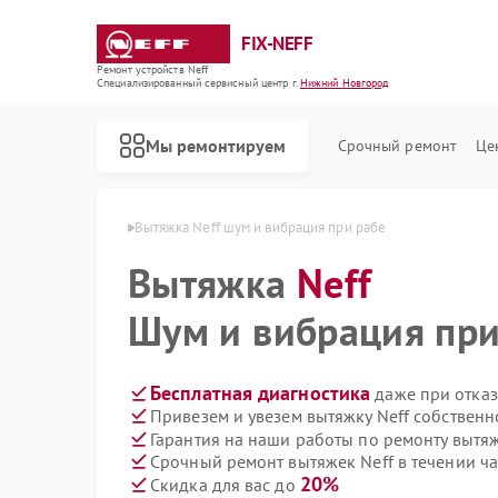
FIX-NEFF
Ремонт устройств Neff
Специализированный cервисный центр г.
Нижний Новгород
Мы ремонтируем
Срочный ремонт
Це
в Нижнем Новгороде
Вытяжка Neff шум и вибрация при рабе
Вытяжка
Neff
Шум и вибрация при
Бесплатная диагностика
даже при отказ
Привезем и увезем вытяжку Neff собственн
Гарантия на наши работы по ремонту вытя
Срочный ремонт вытяжек Neff в течении ча
Ремонт стиральных машин Neff
Ремонт посудомоечных машин Neff
Ремонт варочных панелей Neff
Ремонт микроволновых печей Neff
20%
Скидка для вас до