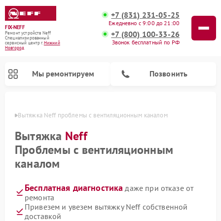
+7 (831) 231-05-25
Ежедневно с 9:00 до 21:00
FIX-NEFF
+7 (800) 100-33-26
Ремонт устройств Neff
Специализированный
Звонок бесплатный по РФ
cервисный центр г.
Нижний
Новгород
Мы ремонтируем
Позвонить
ороде
Вытяжка Neff проблемы с вентиляционным каналом
Вытяжка
Neff
Проблемы с вентиляционным
каналом
Бесплатная диагностика
даже при отказе от
ремонта
Привезем и увезем вытяжку Neff собственной
Ремонт посудомоечных машин Neff
Ремонт микроволновых печей Neff
доставкой