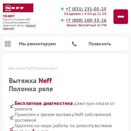
+7 (831) 231-05-25
Ежедневно с 9:00 до 21:00
FIX-NEFF
+7 (800) 100-33-26
Ремонт устройств Neff
Специализированный
Звонок бесплатный по РФ
cервисный центр г.
Нижний
Новгород
Мы ремонтируем
Позвонить
ороде
Вытяжка Neff поломка реле
Вытяжка
Neff
Поломка реле
Бесплатная диагностика
даже при отказе от
ремонта
Привезем и увезем вытяжку Neff собственной
доставкой
Ремонт посудомоечных машин Neff
Ремонт микроволновых печей Neff
Гарантия на наши работы по ремонту вытяжек