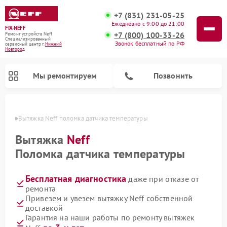
+7 (831) 231-05-25
Ежедневно с 9:00 до 21:00
FIX-NEFF
+7 (800) 100-33-26
Ремонт устройств Neff
Специализированный
Звонок бесплатный по РФ
cервисный центр г.
Нижний
Новгород
Мы ремонтируем
Позвонить
ороде
Вытяжка Neff поломка датчика температуры
Вытяжка
Neff
Поломка датчика температуры
Бесплатная диагностика
даже при отказе от
ремонта
Привезем и увезем вытяжку Neff собственной
доставкой
Ремонт посудомоечных машин Neff
Ремонт микроволновых печей Neff
Гарантия на наши работы по ремонту вытяжек