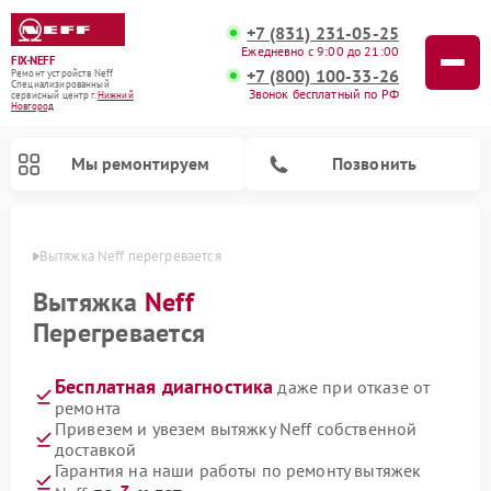
+7 (831) 231-05-25
Ежедневно с 9:00 до 21:00
FIX-NEFF
+7 (800) 100-33-26
Ремонт устройств Neff
Специализированный
Звонок бесплатный по РФ
cервисный центр г.
Нижний
Новгород
Мы ремонтируем
Позвонить
ороде
Вытяжка Neff перегревается
Вытяжка
Neff
Перегревается
Бесплатная диагностика
даже при отказе от
ремонта
Привезем и увезем вытяжку Neff собственной
доставкой
Ремонт посудомоечных машин Neff
Ремонт микроволновых печей Neff
Гарантия на наши работы по ремонту вытяжек