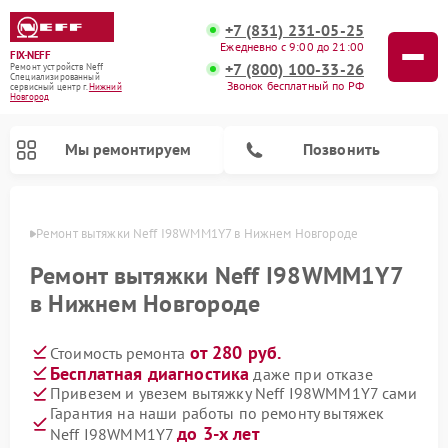
+7 (831) 231-05-25
Ежедневно с 9:00 до 21:00
FIX-NEFF
+7 (800) 100-33-26
Ремонт устройств Neff
Специализированный
Звонок бесплатный по РФ
cервисный центр г.
Нижний
Новгород
Мы ремонтируем
Позвонить
ороде
Ремонт вытяжки Neff I98WMM1Y7 в Нижнем Новгороде
Ремонт вытяжки Neff I98WMM1Y7
в Нижнем Новгороде
от 280 руб.
Стоимость ремонта
Бесплатная диагностика
даже при отказе
Привезем и увезем вытяжку Neff I98WMM1Y7 сами
Гарантия на наши работы по ремонту вытяжек
Ремонт посудомоечных машин Neff
Ремонт микроволновых печей Neff
до 3-х лет
Neff I98WMM1Y7