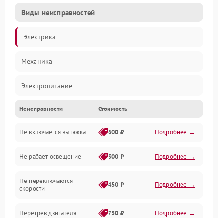
Виды неисправностей
Электрика
Механика
Электропитание
Неисправности
Стоимость
Вентиляция
Не включается вытяжка
600 ₽
Подробнее →
Освещение
Не рабает освещение
300 ₽
Подробнее →
Механические повреждения
Не переключаются
Электроника
450 ₽
Подробнее →
скорости
Электрика/Механические
Перегрев двигателя
750 ₽
Подробнее →