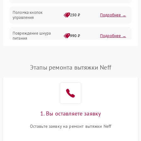
Поломка кнопок
250 ₽
Подробнее →
управления
Повреждение шнура
990 ₽
Подробнее →
питания
Выбивает автомат при
550 ₽
Подробнее →
включении
Этапы ремонта вытяжки Neff
Не ключается вытяжка
550 ₽
Подробнее →
Неисправность пускового
1000 ₽
Подробнее →
конденсатора
Поломка реле
1000 ₽
Подробнее →
1. Вы оставляете заявку
Оставьте заявку на ремонт вытяжки Neff