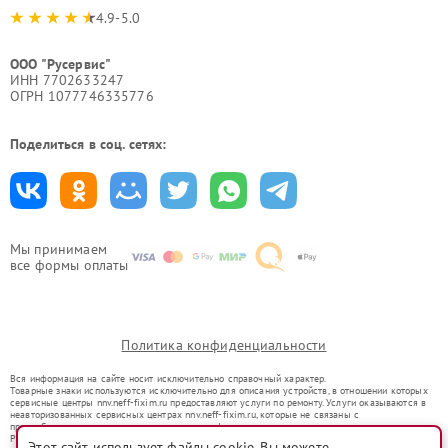
4.9-5.0
ООО "Русервис"
ИНН 7702633247
ОГРН 1077746335776
Поделиться в соц. сетях:
Мы принимаем
все формы оплаты
Политика конфиденциальности
Вся информация на сайте носит исключительно справочный характер.
Товарные знаки используются исключительно для описания устройств, в отношении которых
сервисные центры nnv.neff-fixim.ru предоставляют услуги по ремонту. Услуги оказываются в
неавторизованных сервисных центрах nnv.neff-fixim.ru, которые не связаны с
правообладателями товарных знаков или их официальными представителями.
Ремонт осуществляется для устройств, уже введенных в гражданский оборот в соответствии
Этот сайт использует файлы cookie. Вы можете