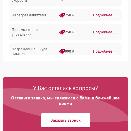
скорости
Электрика/Механические
Перегрев двигателя
750 ₽
Подробнее →
Поломка кнопок
250 ₽
Подробнее →
управления
Повреждение шнура
990 ₽
Подробнее →
питания
Выбивает автомат при
550 ₽
Подробнее →
включении
У Вас остались вопросы?
Не ключается вытяжка
550 ₽
Подробнее →
Оставьте заявку, мы свяжемся с Вами в ближайшее
Неисправность пускового
время
1000 ₽
Подробнее →
конденсатора
Заказать звонок
Поломка реле
1000 ₽
Подробнее →