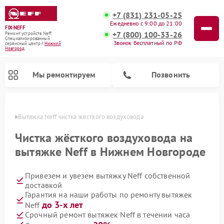
+7 (831) 231-05-25
Ежедневно с 9:00 до 21:00
FIX-NEFF
+7 (800) 100-33-26
Ремонт устройств Neff
Специализированный
Звонок бесплатный по РФ
cервисный центр г.
Нижний
Новгород
Мы ремонтируем
Позвонить
ороде
Вытяжка Neff чистка жёсткого воздуховода
Чистка жёсткого воздуховода на
вытяжке Neff в Нижнем Новгороде
Привезем и увезем вытяжку Neff собственной
доставкой
Гарантия на наши работы по ремонту вытяжек
до 3-х лет
Neff
Ремонт посудомоечных машин Neff
Ремонт микроволновых печей Neff
Срочный ремонт вытяжек Neff в течении часа