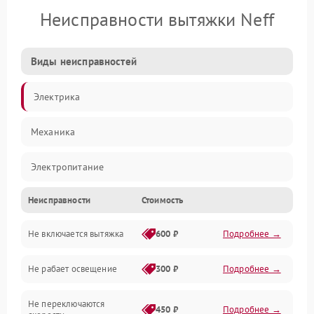
Неисправности вытяжки Neff
Виды неисправностей
Электрика
Механика
Электропитание
Неисправности
Стоимость
Вентиляция
Не включается вытяжка
600 ₽
Подробнее →
Освещение
Не рабает освещение
300 ₽
Подробнее →
Механические повреждения
Не переключаются
Электроника
450 ₽
Подробнее →