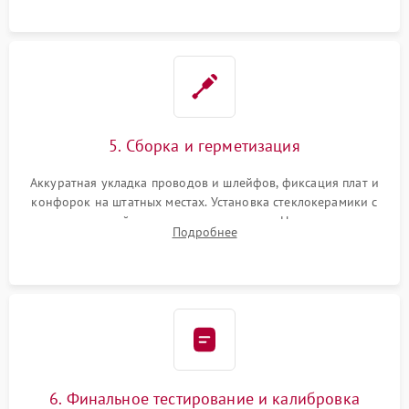
проводки.
5. Сборка и герметизация
Аккуратная укладка проводов и шлейфов, фиксация плат и
конфорок на штатных местах. Установка стеклокерамики с
проверкой равномерности зазоров. Нанесение
Подробнее
термостойкого герметика или укладка уплотнительной
ленты по контуру.
6. Финальное тестирование и калибровка