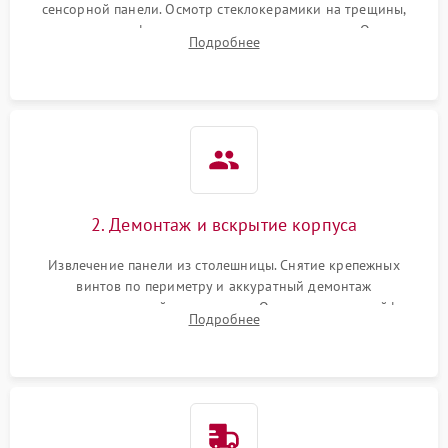
сенсорной панели. Осмотр стеклокерамики на трещины,
проверка конфорок на равномерность нагрева. Опрос
Подробнее
клиента о симптомах (не включается, не видит посуду,
щелкает).
2. Демонтаж и вскрытие корпуса
Извлечение панели из столешницы. Снятие крепежных
винтов по периметру и аккуратный демонтаж
стеклокерамической поверхности. Отсоединение шлейфов
Подробнее
сенсорного блока для доступа к силовым платам, катушкам
или ТЭНам.