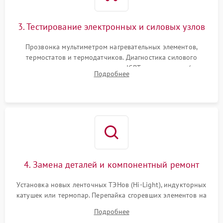
3. Тестирование электронных и силовых узлов
Прозвонка мультиметром нагревательных элементов,
термостатов и термодатчиков. Диагностика силового
модуля, реле, диодных мостов и IGBT-транзисторов (для
Подробнее
индукции). Проверка кранов и газ-контроля (для газовых
панелей).
4. Замена деталей и компонентный ремонт
Установка новых ленточных ТЭНов (Hi-Light), индукторных
катушек или термопар. Перепайка сгоревших элементов на
плате управления, восстановление токопроводящих
Подробнее
дорожек. Очистка контактов и замена поврежденной