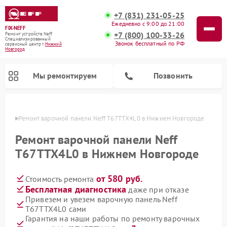
+7 (831) 231-05-25
Ежедневно с 9:00 до 21:00
FIX-NEFF
+7 (800) 100-33-26
Ремонт устройств Neff
Специализированный
Звонок бесплатный по РФ
cервисный центр г.
Нижний
Новгород
Мы ремонтируем
Позвонить
ороде
Ремонт варочной панели Neff T67TTX4L0 в Нижнем Новгороде
Ремонт варочной панели Neff
T67TTX4L0 в Нижнем Новгороде
от 580 руб.
Стоимость ремонта
Бесплатная диагностика
даже при отказе
Привезем и увезем варочную панель Neff
T67TTX4L0 сами
Ремонт посудомоечных машин Neff
Ремонт микроволновых печей Neff
Гарантия на наши работы по ремонту варочных