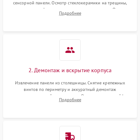
сенсорной панели. Осмотр стеклокерамики на трещины,
проверка конфорок на равномерность нагрева. Опрос
Подробнее
клиента о симптомах (не включается, не видит посуду,
щелкает).
2. Демонтаж и вскрытие корпуса
Извлечение панели из столешницы. Снятие крепежных
винтов по периметру и аккуратный демонтаж
стеклокерамической поверхности. Отсоединение шлейфов
Подробнее
сенсорного блока для доступа к силовым платам, катушкам
или ТЭНам.