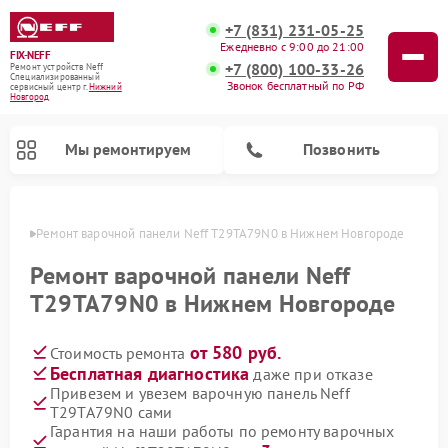
+7 (831) 231-05-25
Ежедневно с 9:00 до 21:00
FIX-NEFF
+7 (800) 100-33-26
Ремонт устройств Neff
Специализированный
Звонок бесплатный по РФ
cервисный центр г.
Нижний
Новгород
Мы ремонтируем
Позвонить
ороде
Ремонт варочной панели Neff T29TA79N0 в Нижнем Новгороде
Ремонт варочной панели Neff
T29TA79N0 в Нижнем Новгороде
от 580 руб.
Стоимость ремонта
Бесплатная диагностика
даже при отказе
Привезем и увезем варочную панель Neff
T29TA79N0 сами
Ремонт посудомоечных машин Neff
Ремонт микроволновых печей Neff
Гарантия на наши работы по ремонту варочных