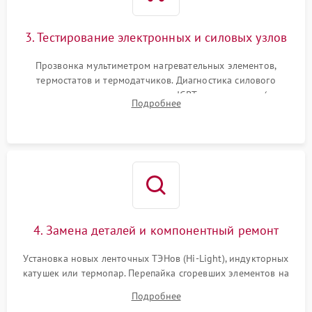
3. Тестирование электронных и силовых узлов
Прозвонка мультиметром нагревательных элементов,
термостатов и термодатчиков. Диагностика силового
модуля, реле, диодных мостов и IGBT-транзисторов (для
Подробнее
индукции). Проверка кранов и газ-контроля (для газовых
панелей).
4. Замена деталей и компонентный ремонт
Установка новых ленточных ТЭНов (Hi-Light), индукторных
катушек или термопар. Перепайка сгоревших элементов на
плате управления, восстановление токопроводящих
Подробнее
дорожек. Очистка контактов и замена поврежденной