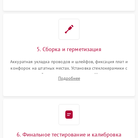
проводки.
5. Сборка и герметизация
Аккуратная укладка проводов и шлейфов, фиксация плат и
конфорок на штатных местах. Установка стеклокерамики с
проверкой равномерности зазоров. Нанесение
Подробнее
термостойкого герметика или укладка уплотнительной
ленты по контуру.
6. Финальное тестирование и калибровка