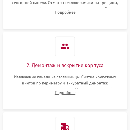
сенсорной панели. Осмотр стеклокерамики на трещины,
проверка конфорок на равномерность нагрева. Опрос
Подробнее
клиента о симптомах (не включается, не видит посуду,
щелкает).
2. Демонтаж и вскрытие корпуса
Извлечение панели из столешницы. Снятие крепежных
винтов по периметру и аккуратный демонтаж
стеклокерамической поверхности. Отсоединение шлейфов
Подробнее
сенсорного блока для доступа к силовым платам, катушкам
или ТЭНам.