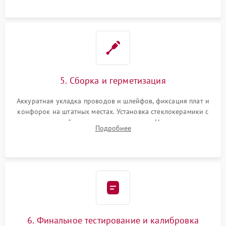
проводки.
5. Сборка и герметизация
Аккуратная укладка проводов и шлейфов, фиксация плат и
конфорок на штатных местах. Установка стеклокерамики с
проверкой равномерности зазоров. Нанесение
Подробнее
термостойкого герметика или укладка уплотнительной
ленты по контуру.
6. Финальное тестирование и калибровка