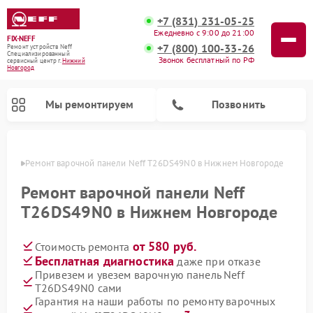
+7 (831) 231-05-25
Ежедневно с 9:00 до 21:00
FIX-NEFF
+7 (800) 100-33-26
Ремонт устройств Neff
Специализированный
Звонок бесплатный по РФ
cервисный центр г.
Нижний
Новгород
Мы ремонтируем
Позвонить
ороде
Ремонт варочной панели Neff T26DS49N0 в Нижнем Новгороде
Ремонт варочной панели Neff
T26DS49N0 в Нижнем Новгороде
от 580 руб.
Стоимость ремонта
Бесплатная диагностика
даже при отказе
Привезем и увезем варочную панель Neff
T26DS49N0 сами
Ремонт посудомоечных машин Neff
Ремонт микроволновых печей Neff
Гарантия на наши работы по ремонту варочных