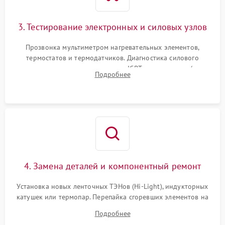
3. Тестирование электронных и силовых узлов
Прозвонка мультиметром нагревательных элементов,
термостатов и термодатчиков. Диагностика силового
модуля, реле, диодных мостов и IGBT-транзисторов (для
Подробнее
индукции). Проверка кранов и газ-контроля (для газовых
панелей).
4. Замена деталей и компонентный ремонт
Установка новых ленточных ТЭНов (Hi-Light), индукторных
катушек или термопар. Перепайка сгоревших элементов на
плате управления, восстановление токопроводящих
Подробнее
дорожек. Очистка контактов и замена поврежденной