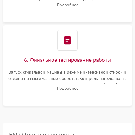
надежной фиксацией хомутами. Обработка стыков
Подробнее
герметиком для предотвращения возможных протечек воды.
6. Финальное тестирование работы
Запуск стиральной машины в режиме интенсивной стирки и
отжима на максимальных оборотах. Контроль нагрева воды,
корректности слива, отсутствия излишних вибраций,
Подробнее
посторонних стуков и протечек под корпусом.
FAQ. Ответы на вопросы