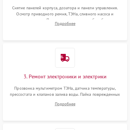
Снятие панелей корпуса, дозатора и панели управления.
Осмотр приводного ремня, ТЭНа, сливного насоса и
амортизаторов. Проверка подшипников барабана и
Подробнее
крестовины на износ, а манжеты люка на разрывы.
3. Ремонт электроники и электрики
Прозвонка мультиметром ТЭНа, датчика температуры,
прессостата и клапанов залива воды. Пайка поврежденных
дорожек или замена симисторов на плате управления.
Подробнее
Восстановление целостности проводки и контактов.