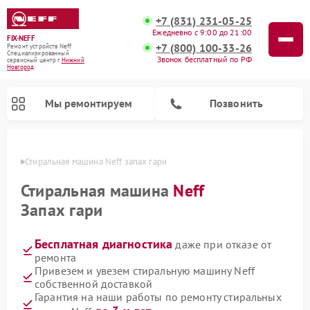
+7 (831) 231-05-25
Ежедневно с 9:00 до 21:00
FIX-NEFF
+7 (800) 100-33-26
Ремонт устройств Neff
Специализированный
Звонок бесплатный по РФ
cервисный центр г.
Нижний
Новгород
Мы ремонтируем
Позвонить
ороде
Стиральная машина Neff запах гари
Стиральная машина
Neff
Запах гари
Бесплатная диагностика
даже при отказе от
ремонта
Привезем и увезем стиральную машину Neff
собственной доставкой
Ремонт посудомоечных машин Neff
Ремонт микроволновых печей Neff
Гарантия на наши работы по ремонту стиральных