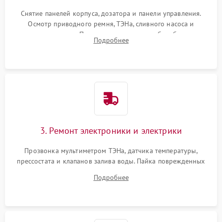
Снятие панелей корпуса, дозатора и панели управления.
Осмотр приводного ремня, ТЭНа, сливного насоса и
амортизаторов. Проверка подшипников барабана и
Подробнее
крестовины на износ, а манжеты люка на разрывы.
3. Ремонт электроники и электрики
Прозвонка мультиметром ТЭНа, датчика температуры,
прессостата и клапанов залива воды. Пайка поврежденных
дорожек или замена симисторов на плате управления.
Подробнее
Восстановление целостности проводки и контактов.