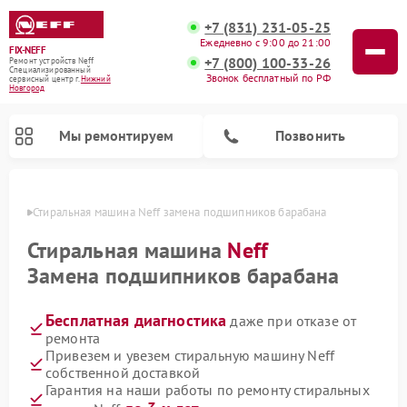
+7 (831) 231-05-25
Ежедневно с 9:00 до 21:00
FIX-NEFF
+7 (800) 100-33-26
Ремонт устройств Neff
Специализированный
Звонок бесплатный по РФ
cервисный центр г.
Нижний
Новгород
Мы ремонтируем
Позвонить
ороде
Стиральная машина Neff замена подшипников барабана
Стиральная машина
Neff
Замена подшипников барабана
Бесплатная диагностика
даже при отказе от
ремонта
Привезем и увезем стиральную машину Neff
собственной доставкой
Ремонт посудомоечных машин Neff
Ремонт микроволновых печей Neff
Гарантия на наши работы по ремонту стиральных