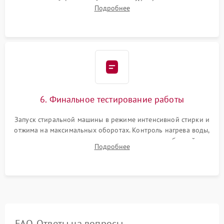
надежной фиксацией хомутами. Обработка стыков
Подробнее
герметиком для предотвращения возможных протечек воды.
6. Финальное тестирование работы
Запуск стиральной машины в режиме интенсивной стирки и
отжима на максимальных оборотах. Контроль нагрева воды,
корректности слива, отсутствия излишних вибраций,
Подробнее
посторонних стуков и протечек под корпусом.
FAQ. Ответы на вопросы