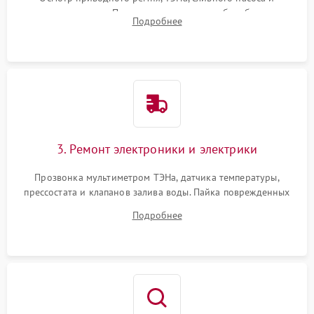
амортизаторов. Проверка подшипников барабана и
Подробнее
крестовины на износ, а манжеты люка на разрывы.
3. Ремонт электроники и электрики
Прозвонка мультиметром ТЭНа, датчика температуры,
прессостата и клапанов залива воды. Пайка поврежденных
дорожек или замена симисторов на плате управления.
Подробнее
Восстановление целостности проводки и контактов.