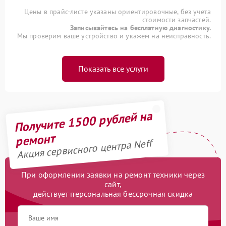
Цены в прайс-листе указаны ориентировочные, без учета
стоимости запчастей.
Записывайтесь на бесплатную диагностику.
Мы проверим ваше устройство и укажем на неисправность.
Показать все услуги
Получите 1500 рублей на
ремонт
Акция сервисного центра Neff
При оформлении заявки на ремонт техники через
сайт,
действует персональная бессрочная скидка