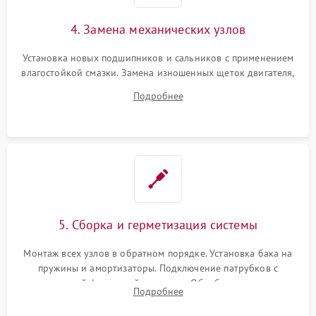
4. Замена механических узлов
Установка новых подшипников и сальников с применением
влагостойкой смазки. Замена изношенных щеток двигателя,
порванного ремня привода, неисправного сливного насоса
Подробнее
или поврежденной резиновой манжеты.
5. Сборка и герметизация системы
Монтаж всех узлов в обратном порядке. Установка бака на
пружины и амортизаторы. Подключение патрубков с
надежной фиксацией хомутами. Обработка стыков
Подробнее
герметиком для предотвращения возможных протечек воды.