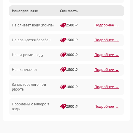
Неисправности
Стоимость
Электропитание
Не сливает воду (помпа)
2500 ₽
Подробнее →
Водоснабжение
Не вращается барабан
1500 ₽
Подробнее →
Слив
Не нагревает воду
2000 ₽
Подробнее →
Программное обеспечение
Не включается
1500 ₽
Подробнее →
Запах горелого при
1800 ₽
Подробнее →
работе
Проблемы с набором
2500 ₽
Подробнее →
воды
Замена ТЭНа
2200 ₽
Подробнее →