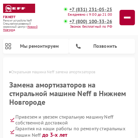
+7 (831) 231-05-25
Ежедневно с 9:00 до 21:00
FIX-NEFF
+7 (800) 100-33-26
Ремонт устройств Neff
Специализированный
Звонок бесплатный по РФ
cервисный центр г.
Нижний
Новгород
Мы ремонтируем
Позвонить
ороде
Стиральная машина Neff замена амортизаторов
Замена амортизаторов на
стиральной машине Neff в Нижнем
Новгороде
Привезем и увезем стиральную машину Neff
собственной доставкой
Гарантия на наши работы по ремонту стиральных
Ремонт посудомоечных машин Neff
Ремонт микроволновых печей Neff
до 3-х лет
машин Neff