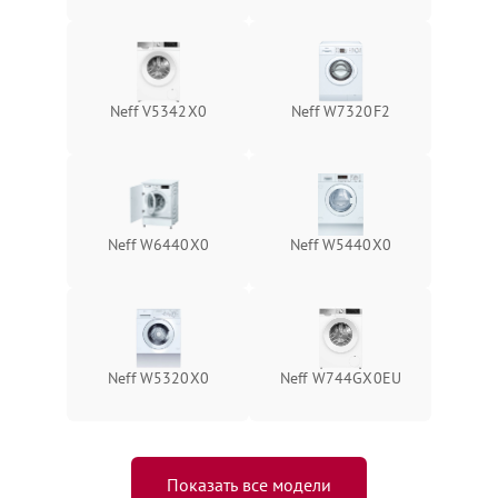
Neff V5342X0
Neff W7320F2
Neff W6440X0
Neff W5440X0
Neff W5320X0
Neff W744GX0EU
Показать все модели