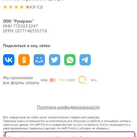
4.9-5.0
ООО "Русервис"
ИНН 7702633247
ОГРН 1077746335776
Поделиться в соц. сетях:
Мы принимаем
все формы оплаты
Политика конфиденциальности
Вся информация на сайте носит исключительно справочный характер.
Товарные знаки используются исключительно для описания устройств, в отношении которых
сервисные центры nnv.neff-fixim.ru предоставляют услуги по ремонту. Услуги оказываются в
неавторизованных сервисных центрах nnv.neff-fixim.ru, которые не связаны с
правообладателями товарных знаков или их официальными представителями.
Ремонт осуществляется для устройств, уже введенных в гражданский оборот в соответствии