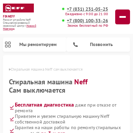
+7 (831) 231-05-25
Ежедневно с 9:00 до 21:00
FIX-NEFF
+7 (800) 100-33-26
Ремонт устройств Neff
Специализированный
Звонок бесплатный по РФ
cервисный центр г.
Нижний
Новгород
Мы ремонтируем
Позвонить
ороде
Стиральная машина Neff сам выключается
Стиральная машина
Neff
Сам выключается
Бесплатная диагностика
даже при отказе от
ремонта
Привезем и увезем стиральную машину Neff
собственной доставкой
Ремонт посудомоечных машин Neff
Ремонт микроволновых печей Neff
Гарантия на наши работы по ремонту стиральных