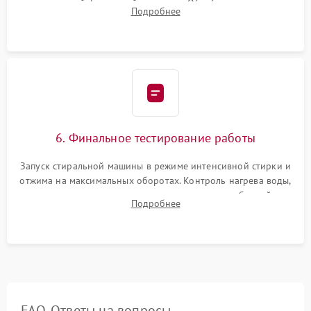
надежной фиксацией хомутами. Обработка стыков
Подробнее
герметиком для предотвращения возможных протечек воды.
6. Финальное тестирование работы
Запуск стиральной машины в режиме интенсивной стирки и
отжима на максимальных оборотах. Контроль нагрева воды,
корректности слива, отсутствия излишних вибраций,
Подробнее
посторонних стуков и протечек под корпусом.
FAQ. Ответы на вопросы