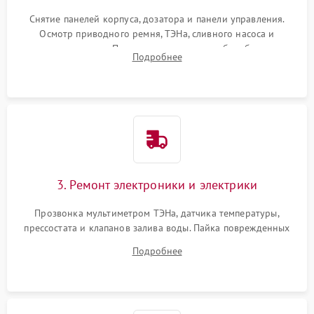
Снятие панелей корпуса, дозатора и панели управления.
Осмотр приводного ремня, ТЭНа, сливного насоса и
амортизаторов. Проверка подшипников барабана и
Подробнее
крестовины на износ, а манжеты люка на разрывы.
3. Ремонт электроники и электрики
Прозвонка мультиметром ТЭНа, датчика температуры,
прессостата и клапанов залива воды. Пайка поврежденных
дорожек или замена симисторов на плате управления.
Подробнее
Восстановление целостности проводки и контактов.