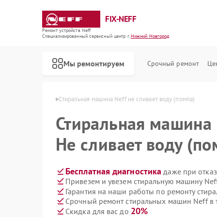
FIX-NEFF
Ремонт устройств Neff
Специализированный cервисный центр г.
Нижний Новгород
Мы ремонтируем
Срочный ремонт
Це
в Нижнем Новгороде
Стиральная машина Neff не сливает воду (помпа)
Стиральная машина
Не сливает воду (по
Бесплатная диагностика
даже при отказ
Привезем и увезем стиральную машину Nef
Гарантия на наши работы по ремонту стир
Срочный ремонт стиральных машин Neff в 
Ремонт посудомоечных машин Neff
Ремонт варочных панелей Neff
Ремонт микроволновых печей Neff
20%
Скидка для вас до