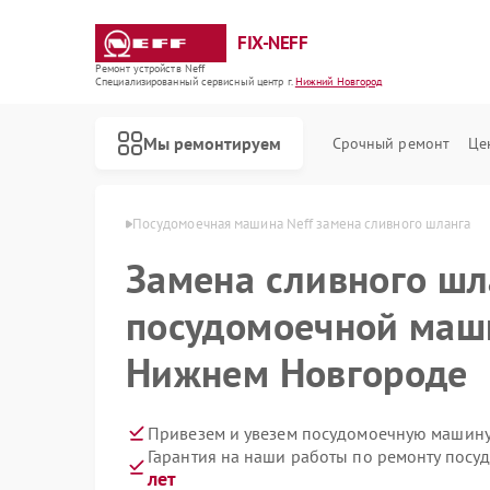
FIX-NEFF
Ремонт устройств Neff
Специализированный cервисный центр г.
Нижний Новгород
Мы ремонтируем
Срочный ремонт
Це
в Нижнем Новгороде
Посудомоечная машина Neff замена сливного шланга
Замена сливного шл
посудомоечной маши
Нижнем Новгороде
Привезем и увезем посудомоечную машину 
Гарантия на наши работы по ремонту пос
Ремонт стиральных машин Neff
Ремонт варочных панелей Neff
Ремонт микроволновых печей Neff
лет