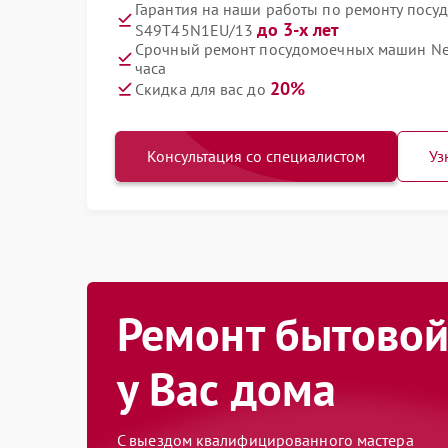
Гарантия на наши работы по ремонту посу
до 3-х лет
S49T45N1EU/13
Срочный ремонт посудомоечных машин Ne
часа
20%
Скидка для вас до
Консультация со специалистом
Уз
Ремонт бытовой
у Вас дома
С выездом квалифицированного мастера