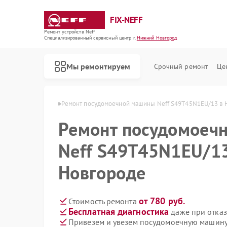
FIX-NEFF
Ремонт устройств Neff
Специализированный cервисный центр г.
Нижний Новгород
Мы ремонтируем
Срочный ремонт
Це
в Нижнем Новгороде
Ремонт посудомоечной машины Neff S49T45N1EU/13 в
Ремонт посудомоеч
Neff S49T45N1EU/1
Новгороде
от 780 руб.
Стоимость ремонта
Бесплатная диагностика
даже при отказ
Ремонт стиральных машин Neff
Ремонт варочных панелей Neff
Ремонт микроволновых печей Neff
Привезем и увезем посудомоечную машину