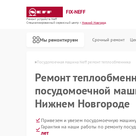
FIX-NEFF
Ремонт устройств Neff
Специализированный cервисный центр г.
Нижний Новгород
Мы ремонтируем
Срочный ремонт
Це
в Нижнем Новгороде
Посудомоечная машина Neff ремонт теплообменника
Ремонт теплообменн
посудомоечной маши
Нижнем Новгороде
Привезем и увезем посудомоечную машину 
Гарантия на наши работы по ремонту пос
Ремонт стиральных машин Neff
Ремонт варочных панелей Neff
Ремонт микроволновых печей Neff
лет