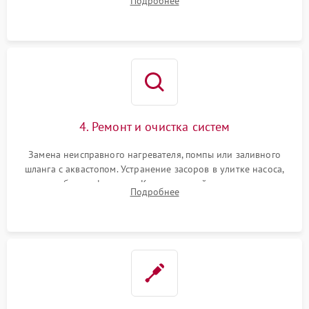
Подробнее
концевика дверцы и электронного модуля управления.
4. Ремонт и очистка систем
Замена неисправного нагревателя, помпы или заливного
шланга с аквастопом. Устранение засоров в улитке насоса,
патрубках и фильтрах. Компонентный ремонт платы
Подробнее
управления, восстановление поврежденной проводки.