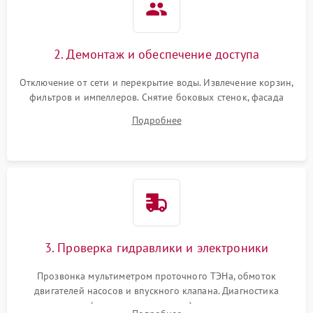
2. Демонтаж и обеспечение доступа
Отключение от сети и перекрытие воды. Извлечение корзин,
фильтров и импеллеров. Снятие боковых стенок, фасада
дверцы или нижнего поддона для прямого доступа к
Подробнее
циркуляционному насосу, ТЭНу и сливной помпе.
3. Проверка гидравлики и электроники
Прозвонка мультиметром проточного ТЭНа, обмоток
двигателей насосов и впускного клапана. Диагностика
прессостата (датчика уровня воды), датчика мутности,