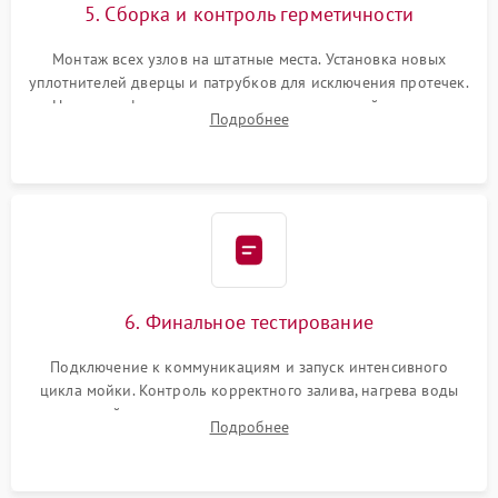
5. Сборка и контроль герметичности
Монтаж всех узлов на штатные места. Установка новых
уплотнителей дверцы и патрубков для исключения протечек.
Надежная фиксация хомутов гидравлической системы,
Подробнее
сборка корпуса и установка датчика поплавка.
6. Финальное тестирование
Подключение к коммуникациям и запуск интенсивного
цикла мойки. Контроль корректного залива, нагрева воды
до нужной температуры, отсутствия посторонних шумов,
Подробнее
штатного слива и абсолютной сухости в поддоне.