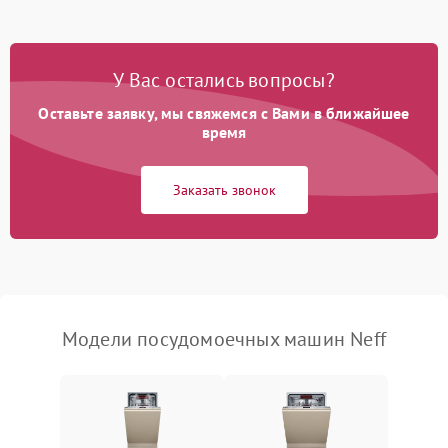
Проблемы с набором
1800 ₽
Подробнее →
воды
У Вас остались вопросы?
Оставьте заявку, мы свяжемся с Вами в ближайшее
Не работает сушилка
2100 ₽
Подробнее →
время
Сбои в работе таймера
1700 ₽
Подробнее →
Заказать звонок
Проблемы с
2100 ₽
Подробнее →
циркуляционным насосом
Модели посудомоечных машин Neff