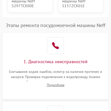
машины Neff
машины Neff
S297TCX00E
S157ZCX01E
Этапы ремонта посудомоечной машины Neff
1. Диагностика неисправностей
Считывание кодов ошибок, осмотр на наличие протечек и
засоров. Проверка подключения к водопроводу. Анализ
жалоб на отсутствие слива, нагрева, вращения
Подробнее
разбрызгивателей или срабатывание системы защиты
аквастоп.