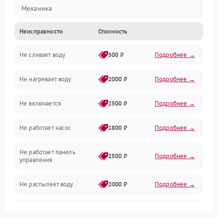
Механика
Неисправности
Стоимость
Управление
Не сливает воду
500 ₽
Подробнее →
Электропитание
Не нагревает воду
2000 ₽
Подробнее →
Датчики
Не включается
2500 ₽
Подробнее →
Нагрев
Не работает насос
1800 ₽
Подробнее →
Вода
Не работает панель
Гигиена
2500 ₽
Подробнее →
управления
Программное обеспечение
Не распыляет воду
2000 ₽
Подробнее →
Не запускается цикл
1800 ₽
Подробнее →
стирки