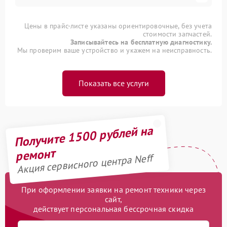
Цены в прайс-листе указаны ориентировочные, без учета
стоимости запчастей.
Записывайтесь на бесплатную диагностику.
Мы проверим ваше устройство и укажем на неисправность.
Показать все услуги
Получите 1500 рублей на
ремонт
Акция сервисного центра Neff
При оформлении заявки на ремонт техники через
сайт,
действует персональная бессрочная скидка