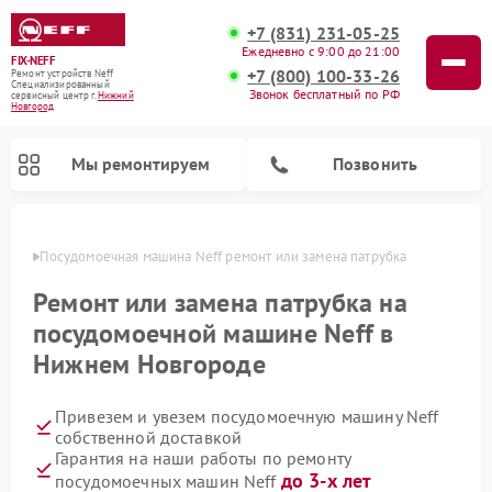
+7 (831) 231-05-25
Ежедневно с 9:00 до 21:00
FIX-NEFF
+7 (800) 100-33-26
Ремонт устройств Neff
Специализированный
Звонок бесплатный по РФ
cервисный центр г.
Нижний
Новгород
Мы ремонтируем
Позвонить
ороде
Посудомоечная машина Neff ремонт или замена патрубка
Ремонт или замена патрубка на
посудомоечной машине Neff в
Нижнем Новгороде
Привезем и увезем посудомоечную машину Neff
собственной доставкой
Гарантия на наши работы по ремонту
Ремонт микроволновых печей Neff
до 3-х лет
посудомоечных машин Neff