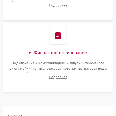
Надежная фиксация хомутов гидравлической системы,
Подробнее
сборка корпуса и установка датчика поплавка.
6. Финальное тестирование
Подключение к коммуникациям и запуск интенсивного
цикла мойки. Контроль корректного залива, нагрева воды
до нужной температуры, отсутствия посторонних шумов,
Подробнее
штатного слива и абсолютной сухости в поддоне.