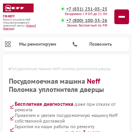
+7 (831) 231-05-25
Ежедневно с 9:00 до 21:00
FIX-NEFF
+7 (800) 100-33-26
Ремонт устройств Neff
Специализированный
Звонок бесплатный по РФ
cервисный центр г.
Нижний
Новгород
Мы ремонтируем
Позвонить
ороде
Посудомоечная машина Neff поломка уплотнителя дверцы
Посудомоечная машина
Neff
Поломка уплотнителя дверцы
Бесплатная диагностика
даже при отказе от
ремонта
Привезем и увезем посудомоечную машину Neff
собственной доставкой
Ремонт микроволновых печей Neff
Гарантия на наши работы по ремонту