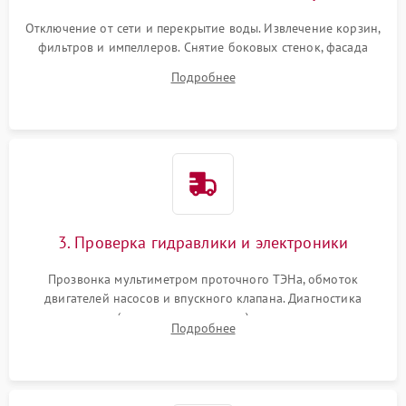
Отключение от сети и перекрытие воды. Извлечение корзин,
фильтров и импеллеров. Снятие боковых стенок, фасада
дверцы или нижнего поддона для прямого доступа к
Подробнее
циркуляционному насосу, ТЭНу и сливной помпе.
3. Проверка гидравлики и электроники
Прозвонка мультиметром проточного ТЭНа, обмоток
двигателей насосов и впускного клапана. Диагностика
прессостата (датчика уровня воды), датчика мутности,
Подробнее
концевика дверцы и электронного модуля управления.