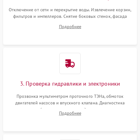
Отключение от сети и перекрытие воды. Извлечение корзин,
фильтров и импеллеров. Снятие боковых стенок, фасада
дверцы или нижнего поддона для прямого доступа к
Подробнее
циркуляционному насосу, ТЭНу и сливной помпе.
3. Проверка гидравлики и электроники
Прозвонка мультиметром проточного ТЭНа, обмоток
двигателей насосов и впускного клапана. Диагностика
прессостата (датчика уровня воды), датчика мутности,
Подробнее
концевика дверцы и электронного модуля управления.