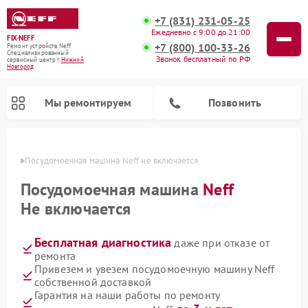
+7 (831) 231-05-25
Ежедневно с 9:00 до 21:00
FIX-NEFF
+7 (800) 100-33-26
Ремонт устройств Neff
Специализированный
Звонок бесплатный по РФ
cервисный центр г.
Нижний
Новгород
Мы ремонтируем
Позвонить
ороде
Посудомоечная машина Neff не включается
Посудомоечная машина
Neff
Не включается
Бесплатная диагностика
даже при отказе от
ремонта
Привезем и увезем посудомоечную машину Neff
собственной доставкой
Ремонт микроволновых печей Neff
Гарантия на наши работы по ремонту