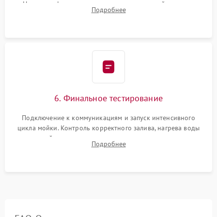
Надежная фиксация хомутов гидравлической системы,
Подробнее
сборка корпуса и установка датчика поплавка.
6. Финальное тестирование
Подключение к коммуникациям и запуск интенсивного
цикла мойки. Контроль корректного залива, нагрева воды
до нужной температуры, отсутствия посторонних шумов,
Подробнее
штатного слива и абсолютной сухости в поддоне.