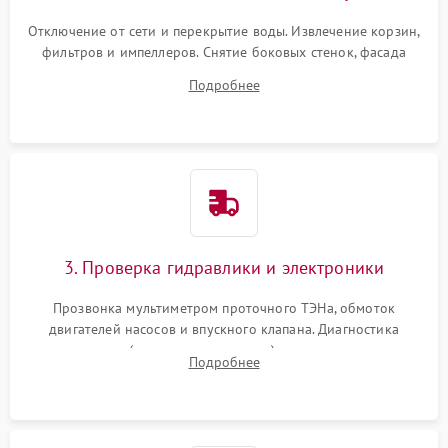
Отключение от сети и перекрытие воды. Извлечение корзин,
фильтров и импеллеров. Снятие боковых стенок, фасада
дверцы или нижнего поддона для прямого доступа к
Подробнее
циркуляционному насосу, ТЭНу и сливной помпе.
3. Проверка гидравлики и электроники
Прозвонка мультиметром проточного ТЭНа, обмоток
двигателей насосов и впускного клапана. Диагностика
прессостата (датчика уровня воды), датчика мутности,
Подробнее
концевика дверцы и электронного модуля управления.