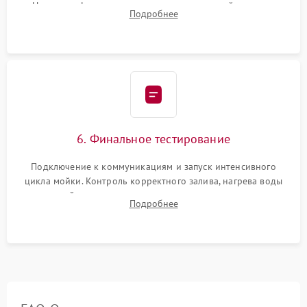
Надежная фиксация хомутов гидравлической системы,
Подробнее
сборка корпуса и установка датчика поплавка.
6. Финальное тестирование
Подключение к коммуникациям и запуск интенсивного
цикла мойки. Контроль корректного залива, нагрева воды
до нужной температуры, отсутствия посторонних шумов,
Подробнее
штатного слива и абсолютной сухости в поддоне.