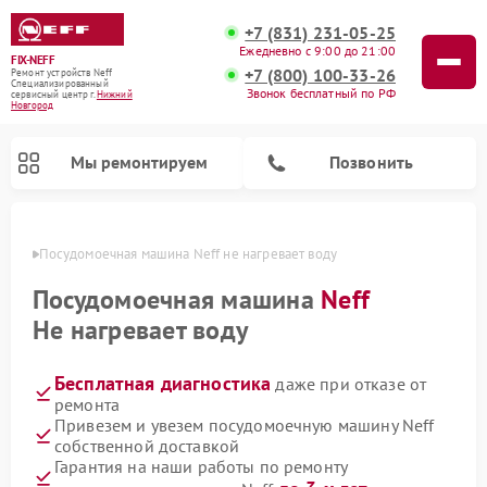
+7 (831) 231-05-25
Ежедневно с 9:00 до 21:00
FIX-NEFF
+7 (800) 100-33-26
Ремонт устройств Neff
Специализированный
Звонок бесплатный по РФ
cервисный центр г.
Нижний
Новгород
Мы ремонтируем
Позвонить
ороде
Посудомоечная машина Neff не нагревает воду
Посудомоечная машина
Neff
Не нагревает воду
Бесплатная диагностика
даже при отказе от
ремонта
Привезем и увезем посудомоечную машину Neff
собственной доставкой
Ремонт микроволновых печей Neff
Гарантия на наши работы по ремонту