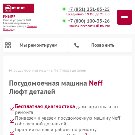
+7 (831) 231-05-25
Ежедневно с 9:00 до 21:00
FIX-NEFF
+7 (800) 100-33-26
Ремонт устройств Neff
Специализированный
Звонок бесплатный по РФ
cервисный центр г.
Нижний
Новгород
Мы ремонтируем
Позвонить
ороде
Посудомоечная машина Neff люфт деталей
Посудомоечная машина
Neff
Люфт деталей
Бесплатная диагностика
даже при отказе от
ремонта
Привезем и увезем посудомоечную машину Neff
собственной доставкой
Ремонт микроволновых печей Neff
Гарантия на наши работы по ремонту