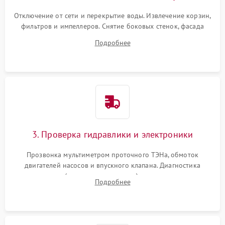
Отключение от сети и перекрытие воды. Извлечение корзин,
фильтров и импеллеров. Снятие боковых стенок, фасада
дверцы или нижнего поддона для прямого доступа к
Подробнее
циркуляционному насосу, ТЭНу и сливной помпе.
3. Проверка гидравлики и электроники
Прозвонка мультиметром проточного ТЭНа, обмоток
двигателей насосов и впускного клапана. Диагностика
прессостата (датчика уровня воды), датчика мутности,
Подробнее
концевика дверцы и электронного модуля управления.