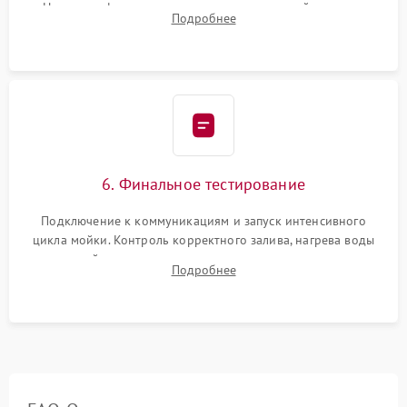
Надежная фиксация хомутов гидравлической системы,
Подробнее
сборка корпуса и установка датчика поплавка.
6. Финальное тестирование
Подключение к коммуникациям и запуск интенсивного
цикла мойки. Контроль корректного залива, нагрева воды
до нужной температуры, отсутствия посторонних шумов,
Подробнее
штатного слива и абсолютной сухости в поддоне.