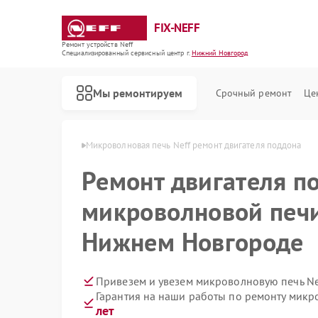
FIX-NEFF
Ремонт устройств Neff
Специализированный cервисный центр г.
Нижний Новгород
Мы ремонтируем
Срочный ремонт
Це
в Нижнем Новгороде
Микроволновая печь Neff ремонт двигателя поддона
Ремонт двигателя п
микроволновой печи
Нижнем Новгороде
Привезем и увезем микроволновую печь Ne
Гарантия на наши работы по ремонту микр
Ремонт стиральных машин Neff
Ремонт посудомоечных машин Neff
Ремонт варочных панелей Neff
лет