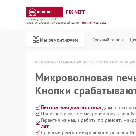
FIX-NEFF
Ремонт устройств Neff
Специализированный cервисный центр г.
Нижний Новгород
Мы ремонтируем
Срочный ремонт
Це
в Нижнем Новгороде
Микроволновая печь Neff кнопки срабатывают через раз
Микроволновая печ
Кнопки срабатывают
Бесплатная диагностика
даже при отказ
Привезем и увезем микроволновую печь Ne
Гарантия на наши работы по ремонту микр
лет
Ремонт стиральных машин Neff
Ремонт посудомоечных машин Neff
Ремонт варочных панелей Neff
Срочный ремонт микроволновых печей Neff