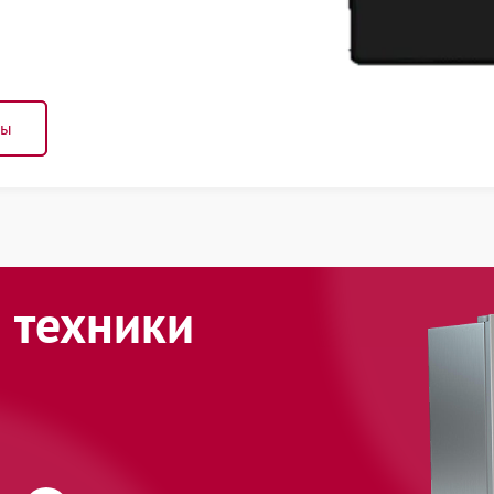
ны
 техники