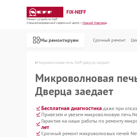
FIX-NEFF
Ремонт устройств Neff
Специализированный cервисный центр г.
Нижний Новгород
Мы ремонтируем
Срочный ремонт
Це
в Нижнем Новгороде
Микроволновая печь Neff дверца заедает
Микроволновая печ
Дверца заедает
Бесплатная диагностика
даже при отказ
Привезем и увезем микроволновую печь Ne
Гарантия на наши работы по ремонту микр
лет
Ремонт стиральных машин Neff
Ремонт посудомоечных машин Neff
Ремонт варочных панелей Neff
Срочный ремонт микроволновых печей Neff