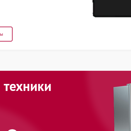
ны
 техники