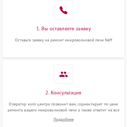
Поломка системы
2200 ₽
Подробнее →
охлаждения
1. Вы оставляете заявку
Не работают сенсорные
2400 ₽
Подробнее →
кнопки
Оставьте заявку на ремонт микроволновой печи Neff
Не горит подсветка
2000 ₽
Подробнее →
Сломался трансформатор
1000 ₽
Подробнее →
2. Консультация
Оператор колл центра позвонит вам, сориентирует по цене
ремонта вашего микроволновой печи а также ответит на все
ваши вопросы.
Подробнее