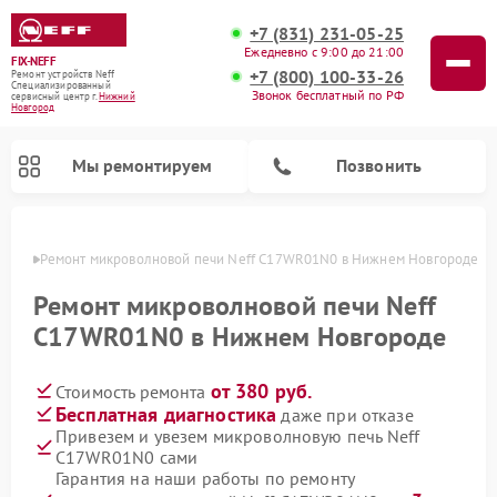
+7 (831) 231-05-25
Ежедневно с 9:00 до 21:00
FIX-NEFF
+7 (800) 100-33-26
Ремонт устройств Neff
Специализированный
Звонок бесплатный по РФ
cервисный центр г.
Нижний
Новгород
Мы ремонтируем
Позвонить
ороде
Ремонт микроволновой печи Neff C17WR01N0 в Нижнем Новгороде
Ремонт микроволновой печи Neff
C17WR01N0 в Нижнем Новгороде
от 380 руб.
Стоимость ремонта
Бесплатная диагностика
даже при отказе
Привезем и увезем микроволновую печь Neff
C17WR01N0 сами
Ремонт посудомоечных машин Neff
Гарантия на наши работы по ремонту