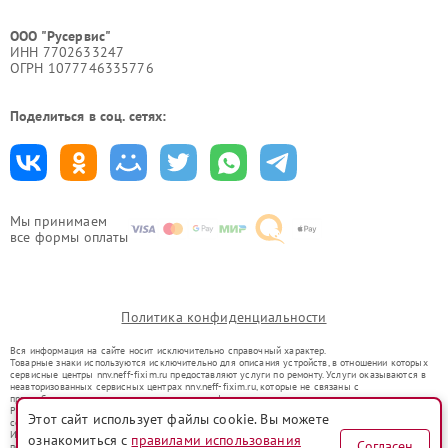
ООО "Русервис"
ИНН 7702633247
ОГРН 1077746335776
Поделиться в соц. сетях:
Мы принимаем
все формы оплаты
Политика конфиденциальности
Вся информация на сайте носит исключительно справочный характер.
Товарные знаки используются исключительно для описания устройств, в отношении которых
сервисные центры nnv.neff-fixim.ru предоставляют услуги по ремонту. Услуги оказываются в
неавторизованных сервисных центрах nnv.neff-fixim.ru, которые не связаны с
правообладателями товарных знаков или их официальными представителями.
Ремонт осуществляется для устройств, уже введенных в гражданский оборот в соответствии
Этот сайт использует файлы cookie. Вы можете
со статьей 1487 ГК РФ.
Использование товарных знаков не преследует цели индивидуализации услуг или введения
ознакомиться с
правилами использования
Согласен
потребителей в заблуждение, а служит для информирования о предоставляемых услугах по