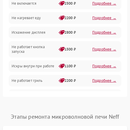
Не включается
2500 ₽
Подробнее →
Механика и внутренние элементы
Не нагревает еду
2200 ₽
Подробнее →
Механические повреждения
Искажение дисплея
2800 ₽
Подробнее →
Питание и запуск
Не работает кнопка
Нагрев и приготовление
1500 ₽
Подробнее →
запуска
Программное обеспечение
Искры внутри при работе
1100 ₽
Подробнее →
Не работает гриль
2200 ₽
Подробнее →
Перегрев или отключение
2400 ₽
Подробнее →
во время работы
Появление запаха гари
2400 ₽
Подробнее →
Этапы ремонта микроволновой печи Neff
Проблемы с вентилятором
2000 ₽
Подробнее →