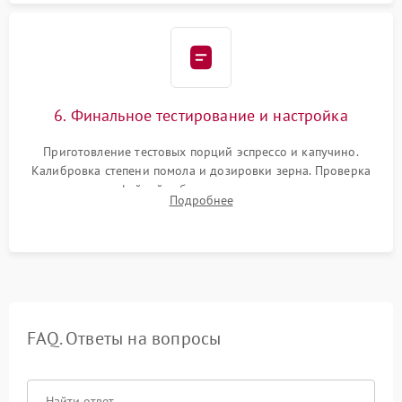
6. Финальное тестирование и настройка
Приготовление тестовых порций эспрессо и капучино.
Калибровка степени помола и дозировки зерна. Проверка
плотности кофейной таблетки, температуры напитка и
Подробнее
качества молочной пены. Контроль отсутствия посторонних
шумов и протечек.
FAQ. Ответы на вопросы