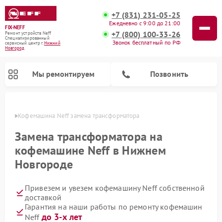
+7 (831) 231-05-25
Ежедневно с 9:00 до 21:00
FIX-NEFF
+7 (800) 100-33-26
Ремонт устройств Neff
Специализированный
Звонок бесплатный по РФ
cервисный центр г.
Нижний
Новгород
Мы ремонтируем
Позвонить
ороде
Кофемашина Neff замена трансформатора
Замена трансформатора на
кофемашине Neff в Нижнем
Новгороде
Привезем и увезем кофемашину Neff собственной
доставкой
Гарантия на наши работы по ремонту кофемашин
Ремонт посудомоечных машин Neff
Ремонт микроволновых печей Neff
до 3-х лет
Neff