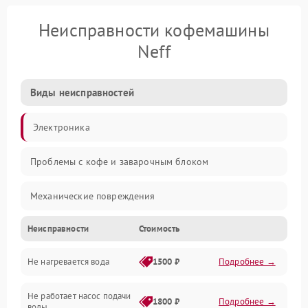
Неисправности кофемашины
Neff
Виды неисправностей
Электроника
Проблемы с кофе и заварочным блоком
Механические повреждения
Неисправности
Стоимость
Прочие неисправности
Не нагревается вода
1500 ₽
Подробнее →
Включение и работа
Не работает насос подачи
Проблемы с водой
1800 ₽
Подробнее →
воды