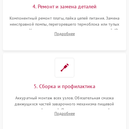
4. Ремонт и замена деталей
Компонентный ремонт платы, пайка цепей питания. Замена
неисправной помпы, перегоревшего термоблока или тупых
жерновов. Установка новых силиконовых уплотнителей (O-
Подробнее
ring) и тефлоновых трубок для надежного устранения
протечек.
5. Сборка и профилактика
Аккуратный монтаж всех узлов. Обязательная смазка
движущихся частей заварочного механизма пищевой
силиконовой смазкой. Проведение программной
Подробнее
декальцинации и очистки системы от кофейных масел.
Надежная фиксация всех соединений.