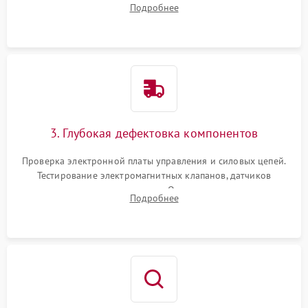
Подробнее
Промывка дренажных каналов и фильтров с использованием
специализированной химии.
3. Глубокая дефектовка компонентов
Проверка электронной платы управления и силовых цепей.
Тестирование электромагнитных клапанов, датчиков
температуры и расходомера. Оценка степени износа
Подробнее
жерновов кофемолки, уплотнительных колец гидросистемы
и шестерней редуктора.