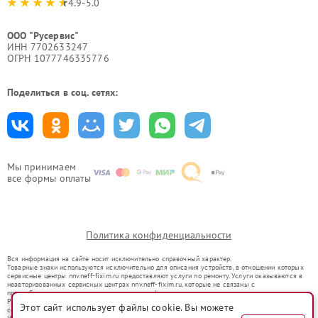
4.9-5.0
ООО "Русервис"
ИНН 7702633247
ОГРН 1077746335776
Поделиться в соц. сетях:
Мы принимаем
все формы оплаты
Политика конфиденциальности
Вся информация на сайте носит исключительно справочный характер.
Товарные знаки используются исключительно для описания устройств, в отношении которых
сервисные центры nnv.neff-fixim.ru предоставляют услуги по ремонту. Услуги оказываются в
неавторизованных сервисных центрах nnv.neff-fixim.ru, которые не связаны с
правообладателями товарных знаков или их официальными представителями.
Ремонт осуществляется для устройств, уже введенных в гражданский оборот в соответствии
Этот сайт использует файлы cookie. Вы можете
со статьей 1487 ГК РФ.