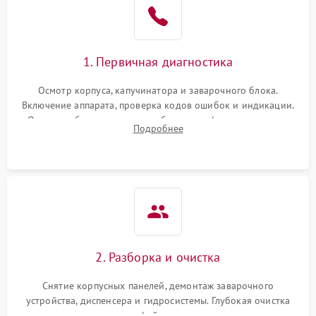
1. Первичная диагностика
Осмотр корпуса, капучинатора и заварочного блока.
Включение аппарата, проверка кодов ошибок и индикации.
Оценка работы помпы, термоблока и кофемолки на слух.
Подробнее
Измерение температуры и давления воды для выявления
локализации поломки.
2. Разборка и очистка
Снятие корпусных панелей, демонтаж заварочного
устройства, диспенсера и гидросистемы. Глубокая очистка
внутренних узлов от кофейных масел, жмыха и накипи.