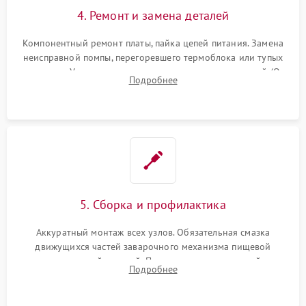
4. Ремонт и замена деталей
Компонентный ремонт платы, пайка цепей питания. Замена
неисправной помпы, перегоревшего термоблока или тупых
жерновов. Установка новых силиконовых уплотнителей (O-
Подробнее
ring) и тефлоновых трубок для надежного устранения
протечек.
5. Сборка и профилактика
Аккуратный монтаж всех узлов. Обязательная смазка
движущихся частей заварочного механизма пищевой
силиконовой смазкой. Проведение программной
Подробнее
декальцинации и очистки системы от кофейных масел.
Надежная фиксация всех соединений.