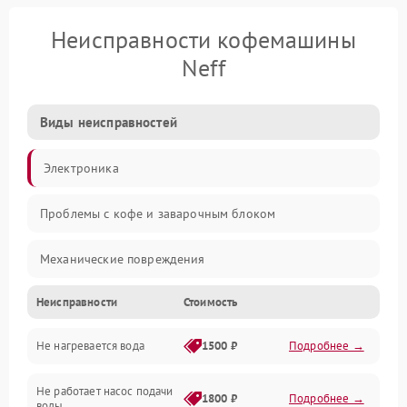
Неисправности кофемашины
Neff
Виды неисправностей
Электроника
Проблемы с кофе и заварочным блоком
Механические повреждения
Неисправности
Стоимость
Прочие неисправности
Не нагревается вода
1500 ₽
Подробнее →
Включение и работа
Не работает насос подачи
Проблемы с водой
1800 ₽
Подробнее →
воды