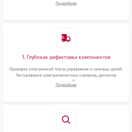
Подробнее
Промывка дренажных каналов и фильтров с использованием
специализированной химии.
3. Глубокая дефектовка компонентов
Проверка электронной платы управления и силовых цепей.
Тестирование электромагнитных клапанов, датчиков
температуры и расходомера. Оценка степени износа
Подробнее
жерновов кофемолки, уплотнительных колец гидросистемы
и шестерней редуктора.