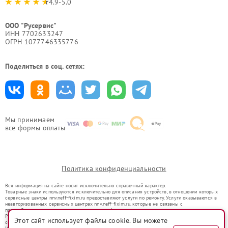
4.9-5.0
ООО "Русервис"
ИНН 7702633247
ОГРН 1077746335776
Поделиться в соц. сетях:
Мы принимаем
все формы оплаты
Политика конфиденциальности
Вся информация на сайте носит исключительно справочный характер.
Товарные знаки используются исключительно для описания устройств, в отношении которых
сервисные центры nnv.neff-fixim.ru предоставляют услуги по ремонту. Услуги оказываются в
неавторизованных сервисных центрах nnv.neff-fixim.ru, которые не связаны с
правообладателями товарных знаков или их официальными представителями.
Ремонт осуществляется для устройств, уже введенных в гражданский оборот в соответствии
Этот сайт использует файлы cookie. Вы можете
со статьей 1487 ГК РФ.