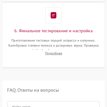
6. Финальное тестирование и настройка
Приготовление тестовых порций эспрессо и капучино.
Калибровка степени помола и дозировки зерна. Проверка
плотности кофейной таблетки, температуры напитка и
Подробнее
качества молочной пены. Контроль отсутствия посторонних
шумов и протечек.
FAQ. Ответы на вопросы