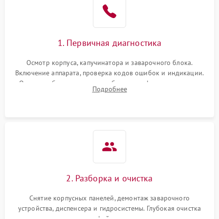
1. Первичная диагностика
Осмотр корпуса, капучинатора и заварочного блока.
Включение аппарата, проверка кодов ошибок и индикации.
Оценка работы помпы, термоблока и кофемолки на слух.
Подробнее
Измерение температуры и давления воды для выявления
локализации поломки.
2. Разборка и очистка
Снятие корпусных панелей, демонтаж заварочного
устройства, диспенсера и гидросистемы. Глубокая очистка
внутренних узлов от кофейных масел, жмыха и накипи.