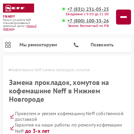
+7 (831) 231-05-25
Ежедневно с 9:00 до 21:00
FIX-NEFF
+7 (800) 100-33-26
Ремонт устройств Neff
Специализированный
Звонок бесплатный по РФ
cервисный центр г.
Нижний
Новгород
Мы ремонтируем
Позвонить
ороде
Кофемашина Neff замена прокладок, хомутов
Замена прокладок, хомутов на
кофемашине Neff в Нижнем
Новгороде
Привезем и увезем кофемашину Neff собственной
доставкой
Гарантия на наши работы по ремонту кофемашин
Ремонт посудомоечных машин Neff
Ремонт микроволновых печей Neff
до 3-х лет
Neff