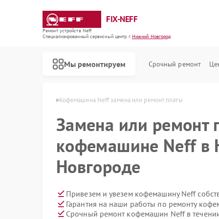
FIX-NEFF
Ремонт устройств Neff
Специализированный cервисный центр г.
Нижний Новгород
Мы ремонтируем
Срочный ремонт
Це
в Нижнем Новгороде
Кофемашина Neff замена или ремонт платы
Замена или ремонт 
кофемашине Neff в
Новгороде
Привезем и увезем кофемашину Neff собст
Гарантия на наши работы по ремонту коф
Ремонт стиральных машин Neff
Ремонт посудомоечных машин Neff
Ремонт варочных панелей Neff
Ремонт микроволновых печей Neff
Срочный ремонт кофемашин Neff в течении