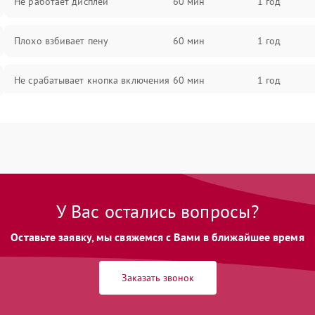
Не работает дисплей
60 мин
1 год
Плохо взбивает пену
60 мин
1 год
Не срабатывает кнопка включения
60 мин
1 год
Запах гари при работе
60 мин
1 год
Постоянные сбои в работе
60 мин
1 год
У Вас остались вопросы?
Оставьте заявку, мы свяжемся с Вами в ближайшее время
Заказать звонок