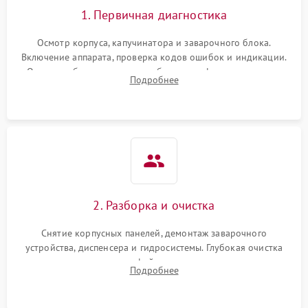
1. Первичная диагностика
Осмотр корпуса, капучинатора и заварочного блока.
Включение аппарата, проверка кодов ошибок и индикации.
Оценка работы помпы, термоблока и кофемолки на слух.
Подробнее
Измерение температуры и давления воды для выявления
локализации поломки.
2. Разборка и очистка
Снятие корпусных панелей, демонтаж заварочного
устройства, диспенсера и гидросистемы. Глубокая очистка
внутренних узлов от кофейных масел, жмыха и накипи.
Подробнее
Промывка дренажных каналов и фильтров с использованием
специализированной химии.