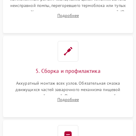
неисправной помпы, перегоревшего термоблока или тупых
жерновов. Установка новых силиконовых уплотнителей (O-
Подробнее
ring) и тефлоновых трубок для надежного устранения
протечек.
5. Сборка и профилактика
Аккуратный монтаж всех узлов. Обязательная смазка
движущихся частей заварочного механизма пищевой
силиконовой смазкой. Проведение программной
Подробнее
декальцинации и очистки системы от кофейных масел.
Надежная фиксация всех соединений.