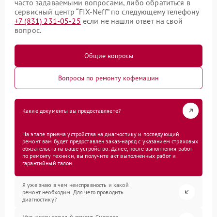
часто задаваемыми вопросами, либо обратиться в
сервисный центр “FIX-Neff” по следующему телефону
+7 (831) 231-05-25
если не нашли ответ на свой
вопрос.
Общие вопросы
Вопросы по ремонту кофемашин
Какие документы вы предоставляете?
На этапе приема устройства на диагностику и последующий
ремонт вам будет предоставлен заказ-наряд с указанием страховых
обязательств на ваше устройство. Далее, после выполнения работ
по ремонту техники, вы получите акт выполненных работ и
гарантийный талон.
Я уже знаю в чем неисправность и какой
ремонт необходим. Для чего проводить
диагностику?
Мне нужен срочный ремонт. Сможете