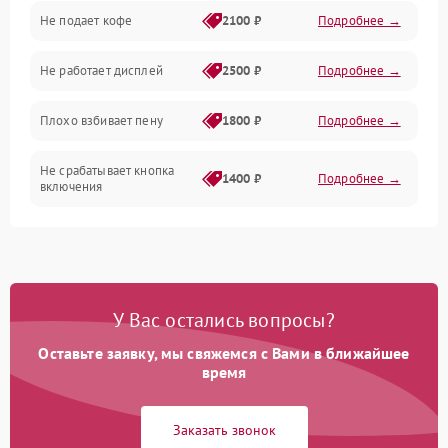
Проблемы с капучинатором и паром
Не подает кофе
2100 ₽
Подробнее →
Управление и электроника
Не работает дисплей
2500 ₽
Подробнее →
Программное обеспечение
Плохо взбивает пену
1800 ₽
Подробнее →
Не срабатывает кнопка
1400 ₽
Подробнее →
включения
Запах гари при работе
1800 ₽
Подробнее →
Постоянные сбои в работе
1500 ₽
Подробнее →
У Вас остались вопросы?
Оставьте заявку, мы свяжемся с Вами в ближайшее
время
Заказать звонок