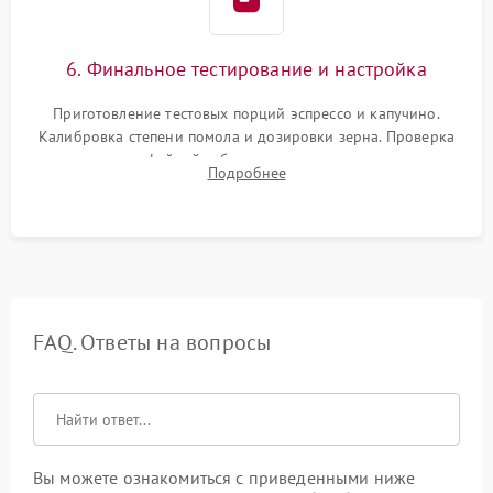
6. Финальное тестирование и настройка
Приготовление тестовых порций эспрессо и капучино.
Калибровка степени помола и дозировки зерна. Проверка
плотности кофейной таблетки, температуры напитка и
Подробнее
качества молочной пены. Контроль отсутствия посторонних
шумов и протечек.
FAQ. Ответы на вопросы
Вы можете ознакомиться с приведенными ниже