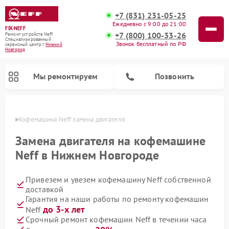
+7 (831) 231-05-25
Ежедневно с 9:00 до 21:00
FIX-NEFF
+7 (800) 100-33-26
Ремонт устройств Neff
Специализированный
Звонок бесплатный по РФ
cервисный центр г.
Нижний
Новгород
Мы ремонтируем
Позвонить
ороде
Кофемашина Neff замена двигателя
Замена двигателя на кофемашине
Neff в Нижнем Новгороде
Привезем и увезем кофемашину Neff собственной
доставкой
Гарантия на наши работы по ремонту кофемашин
до 3-х лет
Neff
Ремонт посудомоечных машин Neff
Ремонт микроволновых печей Neff
Срочный ремонт кофемашин Neff в течении часа