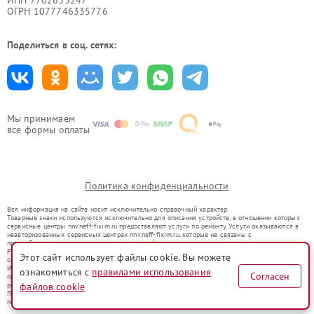
ИНН 7702633247
ОГРН 1077746335776
Поделиться в соц. сетях:
Мы принимаем
все формы оплаты
Политика конфиденциальности
Вся информация на сайте носит исключительно справочный характер.
Товарные знаки используются исключительно для описания устройств, в отношении которых
сервисные центры nnv.neff-fixim.ru предоставляют услуги по ремонту. Услуги оказываются в
неавторизованных сервисных центрах nnv.neff-fixim.ru, которые не связаны с
правообладателями товарных знаков или их официальными представителями.
Ремонт осуществляется для устройств, уже введенных в гражданский оборот в соответствии
Этот сайт использует файлы cookie. Вы можете
со статьей 1487 ГК РФ.
Использование товарных знаков не преследует цели индивидуализации услуг или введения
ознакомиться с
правилами использования
Согласен
потребителей в заблуждение, а служит для информирования о предоставляемых услугах по
файлов cookie
ремонту техники указанных брендов.
Представленная на сайте информация не является публичной офертой, определяемой
положениями Статьи 437(2) Гражданского кодекса РФ