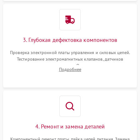
3. Глубокая дефектовка компонентов
Проверка электронной платы управления и силовых цепей.
Тестирование электромагнитных клапанов, датчиков
температуры и расходомера. Оценка степени износа
Подробнее
жерновов кофемолки, уплотнительных колец гидросистемы
и шестерней редуктора.
4. Ремонт и замена деталей
Компонентный ремонт платы, пайка цепей питания. Замена