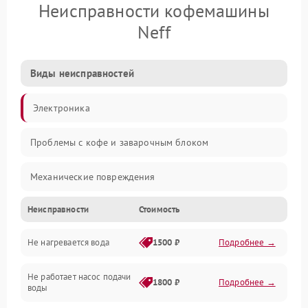
Неисправности кофемашины
Neff
Виды неисправностей
Электроника
Проблемы с кофе и заварочным блоком
Механические повреждения
Неисправности
Стоимость
Прочие неисправности
Не нагревается вода
1500 ₽
Подробнее →
Включение и работа
Не работает насос подачи
Проблемы с водой
1800 ₽
Подробнее →
воды