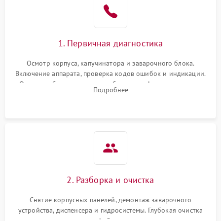
1. Первичная диагностика
Осмотр корпуса, капучинатора и заварочного блока.
Включение аппарата, проверка кодов ошибок и индикации.
Оценка работы помпы, термоблока и кофемолки на слух.
Подробнее
Измерение температуры и давления воды для выявления
локализации поломки.
2. Разборка и очистка
Снятие корпусных панелей, демонтаж заварочного
устройства, диспенсера и гидросистемы. Глубокая очистка
внутренних узлов от кофейных масел, жмыха и накипи.