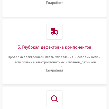
Подробнее
Промывка дренажных каналов и фильтров с использованием
специализированной химии.
3. Глубокая дефектовка компонентов
Проверка электронной платы управления и силовых цепей.
Тестирование электромагнитных клапанов, датчиков
температуры и расходомера. Оценка степени износа
Подробнее
жерновов кофемолки, уплотнительных колец гидросистемы
и шестерней редуктора.