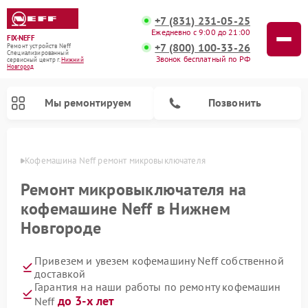
+7 (831) 231-05-25
Ежедневно с 9:00 до 21:00
FIX-NEFF
+7 (800) 100-33-26
Ремонт устройств Neff
Специализированный
Звонок бесплатный по РФ
cервисный центр г.
Нижний
Новгород
Мы ремонтируем
Позвонить
ороде
Кофемашина Neff ремонт микровыключателя
Ремонт микровыключателя на
кофемашине Neff в Нижнем
Новгороде
Привезем и увезем кофемашину Neff собственной
доставкой
Гарантия на наши работы по ремонту кофемашин
Ремонт посудомоечных машин Neff
Ремонт микроволновых печей Neff
до 3-х лет
Neff