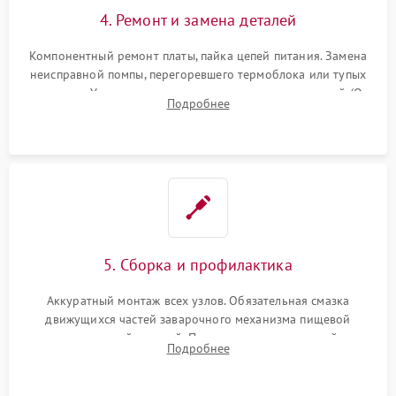
4. Ремонт и замена деталей
Компонентный ремонт платы, пайка цепей питания. Замена
неисправной помпы, перегоревшего термоблока или тупых
жерновов. Установка новых силиконовых уплотнителей (O-
Подробнее
ring) и тефлоновых трубок для надежного устранения
протечек.
5. Сборка и профилактика
Аккуратный монтаж всех узлов. Обязательная смазка
движущихся частей заварочного механизма пищевой
силиконовой смазкой. Проведение программной
Подробнее
декальцинации и очистки системы от кофейных масел.
Надежная фиксация всех соединений.