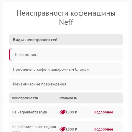
Неисправности кофемашины
Neff
Виды неисправностей
Электроника
Проблемы с кофе и заварочным блоком
Механические повреждения
Неисправности
Стоимость
Прочие неисправности
Не нагревается вода
1500 ₽
Подробнее →
Включение и работа
Не работает насос подачи
Проблемы с водой
1800 ₽
Подробнее →
воды