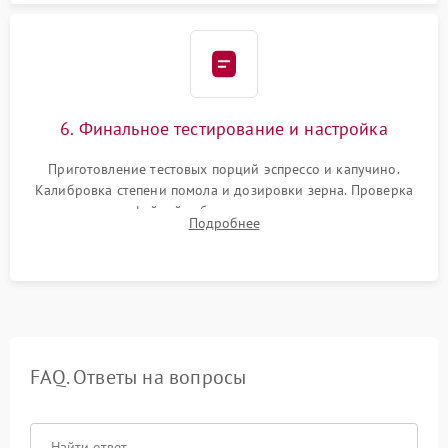
6. Финальное тестирование и настройка
Приготовление тестовых порций эспрессо и капучино.
Калибровка степени помола и дозировки зерна. Проверка
плотности кофейной таблетки, температуры напитка и
Подробнее
качества молочной пены. Контроль отсутствия посторонних
шумов и протечек.
FAQ. Ответы на вопросы