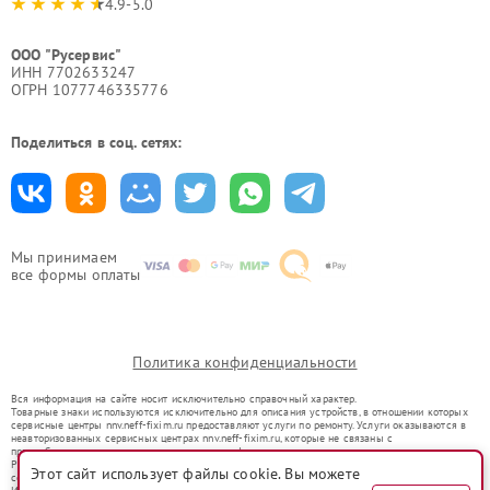
4.9-5.0
ООО "Русервис"
ИНН 7702633247
ОГРН 1077746335776
Поделиться в соц. сетях:
Мы принимаем
все формы оплаты
Политика конфиденциальности
Вся информация на сайте носит исключительно справочный характер.
Товарные знаки используются исключительно для описания устройств, в отношении которых
сервисные центры nnv.neff-fixim.ru предоставляют услуги по ремонту. Услуги оказываются в
неавторизованных сервисных центрах nnv.neff-fixim.ru, которые не связаны с
правообладателями товарных знаков или их официальными представителями.
Ремонт осуществляется для устройств, уже введенных в гражданский оборот в соответствии
Этот сайт использует файлы cookie. Вы можете
со статьей 1487 ГК РФ.