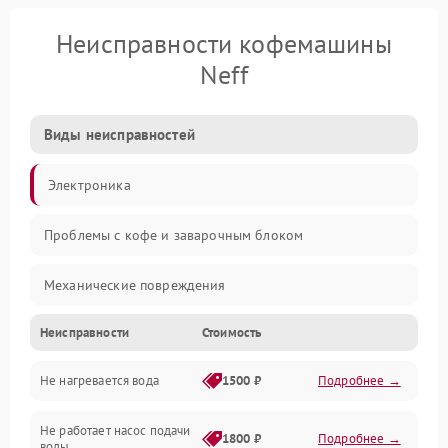
Неисправности кофемашины
Neff
Виды неисправностей
Электроника
Проблемы с кофе и заварочным блоком
Механические повреждения
Неисправности
Стоимость
Прочие неисправности
Не нагревается вода
1500 ₽
Подробнее →
Включение и работа
Не работает насос подачи
Проблемы с водой
1800 ₽
Подробнее →
воды