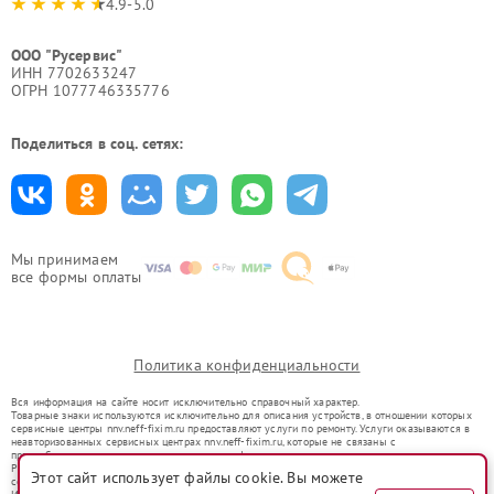
4.9-5.0
ООО "Русервис"
ИНН 7702633247
ОГРН 1077746335776
Поделиться в соц. сетях:
Мы принимаем
все формы оплаты
Политика конфиденциальности
Вся информация на сайте носит исключительно справочный характер.
Товарные знаки используются исключительно для описания устройств, в отношении которых
сервисные центры nnv.neff-fixim.ru предоставляют услуги по ремонту. Услуги оказываются в
неавторизованных сервисных центрах nnv.neff-fixim.ru, которые не связаны с
правообладателями товарных знаков или их официальными представителями.
Ремонт осуществляется для устройств, уже введенных в гражданский оборот в соответствии
Этот сайт использует файлы cookie. Вы можете
со статьей 1487 ГК РФ.