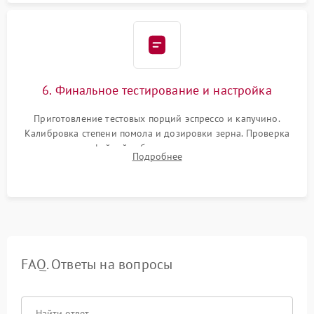
6. Финальное тестирование и настройка
Приготовление тестовых порций эспрессо и капучино.
Калибровка степени помола и дозировки зерна. Проверка
плотности кофейной таблетки, температуры напитка и
Подробнее
качества молочной пены. Контроль отсутствия посторонних
шумов и протечек.
FAQ. Ответы на вопросы