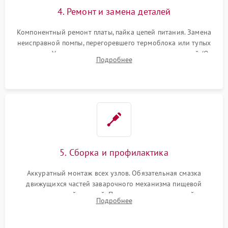
4. Ремонт и замена деталей
Компонентный ремонт платы, пайка цепей питания. Замена
неисправной помпы, перегоревшего термоблока или тупых
жерновов. Установка новых силиконовых уплотнителей (O-
Подробнее
ring) и тефлоновых трубок для надежного устранения
протечек.
5. Сборка и профилактика
Аккуратный монтаж всех узлов. Обязательная смазка
движущихся частей заварочного механизма пищевой
силиконовой смазкой. Проведение программной
Подробнее
декальцинации и очистки системы от кофейных масел.
Надежная фиксация всех соединений.