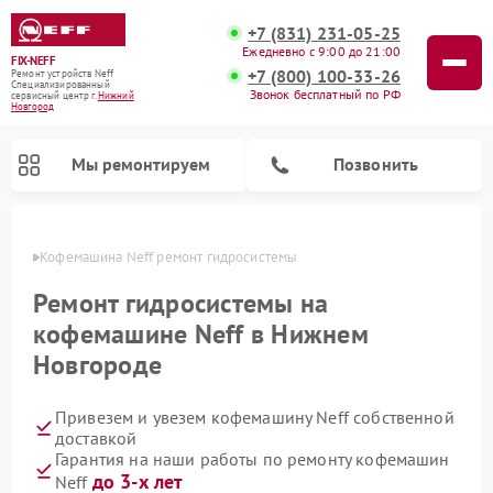
+7 (831) 231-05-25
Ежедневно с 9:00 до 21:00
FIX-NEFF
+7 (800) 100-33-26
Ремонт устройств Neff
Специализированный
Звонок бесплатный по РФ
cервисный центр г.
Нижний
Новгород
Мы ремонтируем
Позвонить
ороде
Кофемашина Neff ремонт гидросистемы
Ремонт гидросистемы на
кофемашине Neff в Нижнем
Новгороде
Привезем и увезем кофемашину Neff собственной
доставкой
Гарантия на наши работы по ремонту кофемашин
Ремонт посудомоечных машин Neff
Ремонт микроволновых печей Neff
до 3-х лет
Neff