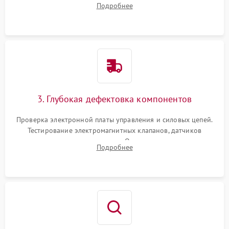
Подробнее
Промывка дренажных каналов и фильтров с использованием
специализированной химии.
3. Глубокая дефектовка компонентов
Проверка электронной платы управления и силовых цепей.
Тестирование электромагнитных клапанов, датчиков
температуры и расходомера. Оценка степени износа
Подробнее
жерновов кофемолки, уплотнительных колец гидросистемы
и шестерней редуктора.