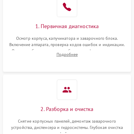
1. Первичная диагностика
Осмотр корпуса, капучинатора и заварочного блока.
Включение аппарата, проверка кодов ошибок и индикации.
Оценка работы помпы, термоблока и кофемолки на слух.
Подробнее
Измерение температуры и давления воды для выявления
локализации поломки.
2. Разборка и очистка
Снятие корпусных панелей, демонтаж заварочного
устройства, диспенсера и гидросистемы. Глубокая очистка
внутренних узлов от кофейных масел, жмыха и накипи.