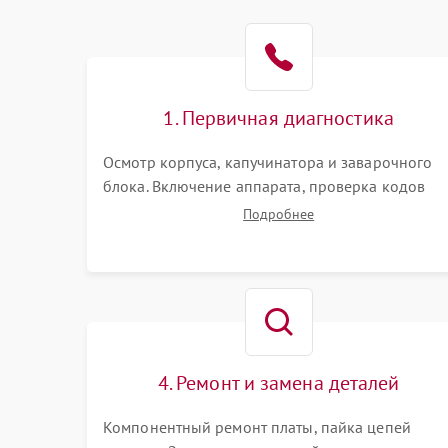
1. Первичная диагностика
Осмотр корпуса, капучинатора и заварочного
блока. Включение аппарата, проверка кодов
ошибок и индикации. Оценка работы помпы,
Подробнее
термоблока и кофемолки на слух. Измерение
температуры и давления воды для выявления
локализации поломки.
4. Ремонт и замена деталей
Компонентный ремонт платы, пайка цепей