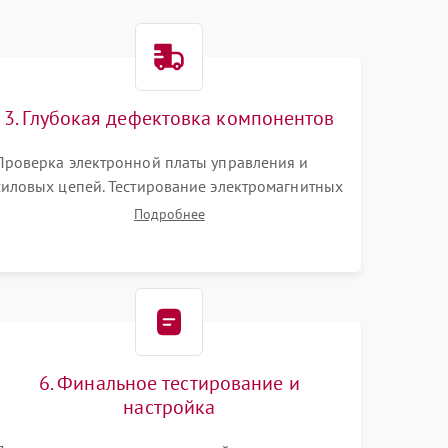
3. Глубокая дефектовка компонентов
Проверка электронной платы управления и
силовых цепей. Тестирование электромагнитных
клапанов, датчиков температуры и
Подробнее
расходомера. Оценка степени износа жерновов
кофемолки, уплотнительных колец
гидросистемы и шестерней редуктора.
6. Финальное тестирование и
настройка