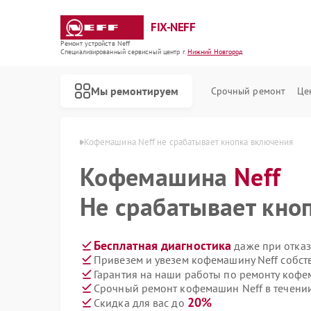
FIX-NEFF
Ремонт устройств Neff
Специализированный cервисный центр г.
Нижний Новгород
Мы ремонтируем
Срочный ремонт
Це
в Нижнем Новгороде
Кофемашина Neff не срабатывает кнопка включения
Кофемашина
Neff
Не срабатывает кно
Бесплатная диагностика
даже при отказ
Привезем и увезем кофемашину Neff собст
Гарантия на наши работы по ремонту коф
Срочный ремонт кофемашин Neff в течении
Ремонт стиральных машин Neff
Ремонт посудомоечных машин Neff
Ремонт варочных панелей Neff
Ремонт микроволновых печей Neff
20%
Скидка для вас до