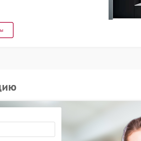
ны
цию