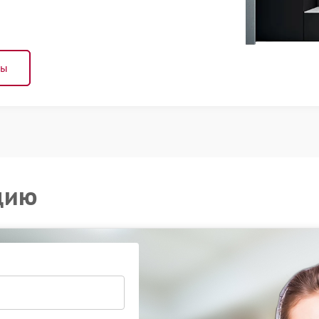
ны
цию