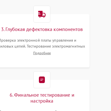
3. Глубокая дефектовка компонентов
Проверка электронной платы управления и
силовых цепей. Тестирование электромагнитных
клапанов, датчиков температуры и
Подробнее
расходомера. Оценка степени износа жерновов
кофемолки, уплотнительных колец
гидросистемы и шестерней редуктора.
6. Финальное тестирование и
настройка