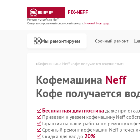
FIX-NEFF
Ремонт устройств Neff
Специализированный cервисный центр г.
Нижний Новгород
Мы ремонтируем
Срочный ремонт
Це
в Нижнем Новгороде
Кофемашина Neff кофе получается водянистым
Кофемашина
Neff
Кофе получается в
Бесплатная диагностика
даже при отказ
Привезем и увезем кофемашину Neff собст
Гарантия на наши работы по ремонту коф
Срочный ремонт кофемашин Neff в течении
Ремонт стиральных машин Neff
Ремонт посудомоечных машин Neff
Ремонт варочных панелей Neff
Ремонт микроволновых печей Neff
20%
Скидка для вас до