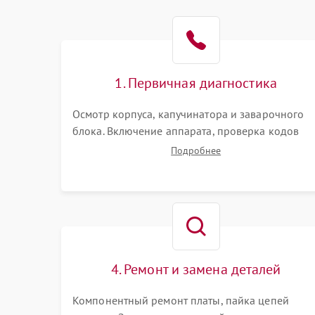
1. Первичная диагностика
Осмотр корпуса, капучинатора и заварочного
блока. Включение аппарата, проверка кодов
ошибок и индикации. Оценка работы помпы,
Подробнее
термоблока и кофемолки на слух. Измерение
температуры и давления воды для выявления
локализации поломки.
4. Ремонт и замена деталей
Компонентный ремонт платы, пайка цепей