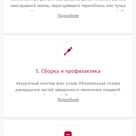
неисправной помпы, перегоревшего термоблока или тупых
жерновов. Установка новых силиконовых уплотнителей (O-
Подробнее
ring) и тефлоновых трубок для надежного устранения
протечек.
5. Сборка и профилактика
Аккуратный монтаж всех узлов. Обязательная смазка
движущихся частей заварочного механизма пищевой
силиконовой смазкой. Проведение программной
Подробнее
декальцинации и очистки системы от кофейных масел.
Надежная фиксация всех соединений.