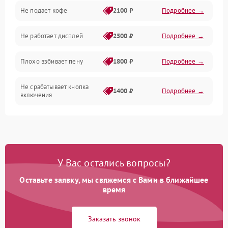
Проблемы с капучинатором и паром
Не подает кофе
2100 ₽
Подробнее →
Управление и электроника
Не работает дисплей
2500 ₽
Подробнее →
Программное обеспечение
Плохо взбивает пену
1800 ₽
Подробнее →
Не срабатывает кнопка
1400 ₽
Подробнее →
включения
Запах гари при работе
1800 ₽
Подробнее →
Постоянные сбои в работе
1500 ₽
Подробнее →
У Вас остались вопросы?
Оставьте заявку, мы свяжемся с Вами в ближайшее
время
Заказать звонок