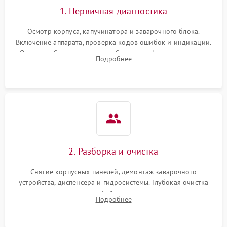
1. Первичная диагностика
Осмотр корпуса, капучинатора и заварочного блока.
Включение аппарата, проверка кодов ошибок и индикации.
Оценка работы помпы, термоблока и кофемолки на слух.
Подробнее
Измерение температуры и давления воды для выявления
локализации поломки.
2. Разборка и очистка
Снятие корпусных панелей, демонтаж заварочного
устройства, диспенсера и гидросистемы. Глубокая очистка
внутренних узлов от кофейных масел, жмыха и накипи.
Подробнее
Промывка дренажных каналов и фильтров с использованием
специализированной химии.