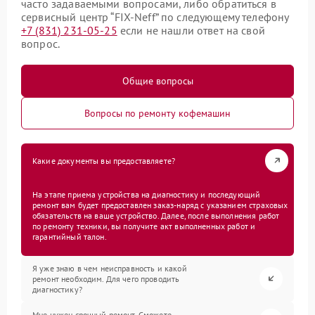
часто задаваемыми вопросами, либо обратиться в
сервисный центр “FIX-Neff” по следующему телефону
+7 (831) 231-05-25
если не нашли ответ на свой
вопрос.
Общие вопросы
Вопросы по ремонту кофемашин
Какие документы вы предоставляете?
На этапе приема устройства на диагностику и последующий
ремонт вам будет предоставлен заказ-наряд с указанием страховых
обязательств на ваше устройство. Далее, после выполнения работ
по ремонту техники, вы получите акт выполненных работ и
гарантийный талон.
Я уже знаю в чем неисправность и какой
ремонт необходим. Для чего проводить
диагностику?
Мне нужен срочный ремонт. Сможете