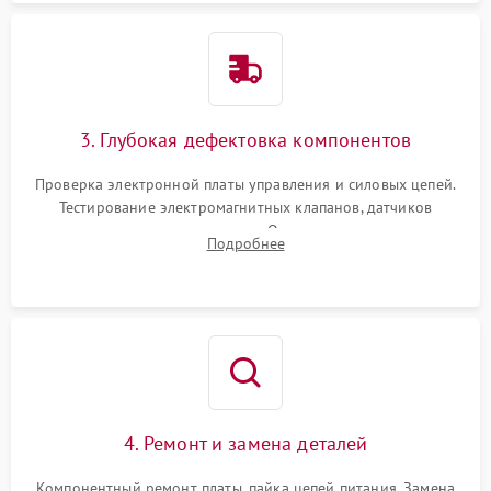
3. Глубокая дефектовка компонентов
Проверка электронной платы управления и силовых цепей.
Тестирование электромагнитных клапанов, датчиков
температуры и расходомера. Оценка степени износа
Подробнее
жерновов кофемолки, уплотнительных колец гидросистемы
и шестерней редуктора.
4. Ремонт и замена деталей
Компонентный ремонт платы, пайка цепей питания. Замена