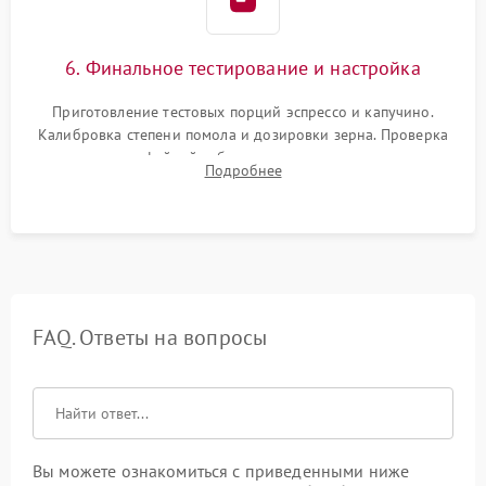
6. Финальное тестирование и настройка
Приготовление тестовых порций эспрессо и капучино.
Калибровка степени помола и дозировки зерна. Проверка
плотности кофейной таблетки, температуры напитка и
Подробнее
качества молочной пены. Контроль отсутствия посторонних
шумов и протечек.
FAQ. Ответы на вопросы
Вы можете ознакомиться с приведенными ниже