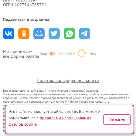
ИНН 7702633247
ОГРН 1077746335776
Поделиться в соц. сетях:
Мы принимаем
все формы оплаты
Политика конфиденциальности
Вся информация на сайте носит исключительно справочный характер.
Товарные знаки используются исключительно для описания устройств, в отношении которых
сервисные центры nnv.neff-fixim.ru предоставляют услуги по ремонту. Услуги оказываются в
неавторизованных сервисных центрах nnv.neff-fixim.ru, которые не связаны с
правообладателями товарных знаков или их официальными представителями.
Ремонт осуществляется для устройств, уже введенных в гражданский оборот в соответствии
Этот сайт использует файлы cookie. Вы можете
со статьей 1487 ГК РФ.
Использование товарных знаков не преследует цели индивидуализации услуг или введения
ознакомиться с
правилами использования
Согласен
потребителей в заблуждение, а служит для информирования о предоставляемых услугах по
файлов cookie
ремонту техники указанных брендов.
Представленная на сайте информация не является публичной офертой, определяемой
положениями Статьи 437(2) Гражданского кодекса РФ