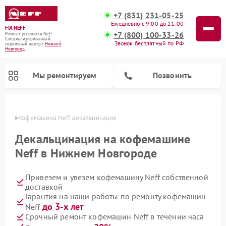
+7 (831) 231-05-25
Ежедневно с 9:00 до 21:00
FIX-NEFF
+7 (800) 100-33-26
Ремонт устройств Neff
Специализированный
Звонок бесплатный по РФ
cервисный центр г.
Нижний
Новгород
Мы ремонтируем
Позвонить
ороде
Кофемашина Neff декальцинация
Декальцинация на кофемашине
Neff в Нижнем Новгороде
Привезем и увезем кофемашину Neff собственной
доставкой
Гарантия на наши работы по ремонту кофемашин
до 3-х лет
Neff
Ремонт посудомоечных машин Neff
Ремонт микроволновых печей Neff
Срочный ремонт кофемашин Neff в течении часа