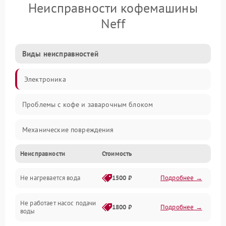
Неисправности кофемашины
Neff
Виды неисправностей
Электроника
Проблемы с кофе и заварочным блоком
Механические повреждения
Неисправности
Стоимость
Прочие неисправности
Не нагревается вода
1500 ₽
Подробнее →
Включение и работа
Не работает насос подачи
Проблемы с водой
1800 ₽
Подробнее →
воды