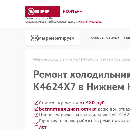
FIX-NEFF
Ремонт устройств Neff
Специализированный cервисный центр г.
Нижний Новгород
Мы ремонтируем
Срочный ремонт
Це
в Нижнем Новгороде
Ремонт холодильника Neff K4624X7 в Нижнем Новгоро
Ремонт холодильник
K4624X7 в Нижнем 
от 480 руб.
Стоимость ремонта
Бесплатная диагностика
даже при отказ
Привезем и увезем холодильник Neff K462
Гарантия на наши работы по ремонту холо
Ремонт стиральных машин Neff
Ремонт посудомоечных машин Neff
Ремонт варочных панелей Neff
Ремонт микроволновых печей Neff
лет