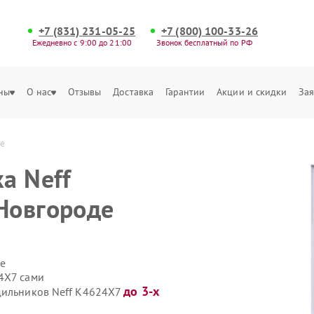
+7 (831) 231-05-25
+7 (800) 100-33-26
Ежедневно с 9:00 до 21:00
Звонок бесплатный по РФ
ны
О нас
Отзывы
Доставка
Гарантии
Акции и скидки
Зая
де
а Neff
Новгороде
е
4X7 сами
до 3-х
дильников Neff K4624X7