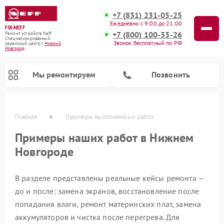
+7 (831) 231-05-25
Ежедневно с 9:00 до 21:00
FIX-NEFF
+7 (800) 100-33-26
Ремонт устройств Neff
Специализированный
Звонок бесплатный по РФ
cервисный центр г.
Нижний
Новгород
Мы ремонтируем
Позвонить
Главная
Примеры выполненных работ
Примеры наших работ в Нижнем
Новгороде
В разделе представлены реальные кейсы ремонта —
до и после: замена экранов, восстановление после
попадания влаги, ремонт материнских плат, замена
Ремонт посудомоечных машин Neff
Ремонт микроволновых печей Neff
аккумуляторов и чистка после перегрева. Для