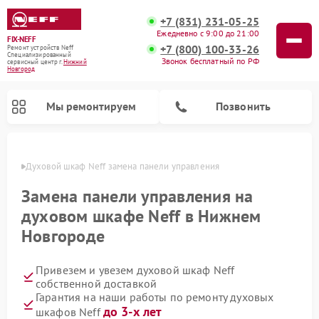
+7 (831) 231-05-25
Ежедневно с 9:00 до 21:00
FIX-NEFF
+7 (800) 100-33-26
Ремонт устройств Neff
Специализированный
Звонок бесплатный по РФ
cервисный центр г.
Нижний
Новгород
Мы ремонтируем
Позвонить
ороде
Духовой шкаф Neff замена панели управления
Замена панели управления на
духовом шкафе Neff в Нижнем
Новгороде
Привезем и увезем духовой шкаф Neff
собственной доставкой
Гарантия на наши работы по ремонту духовых
Ремонт посудомоечных машин Neff
Ремонт микроволновых печей Neff
до 3-х лет
шкафов Neff