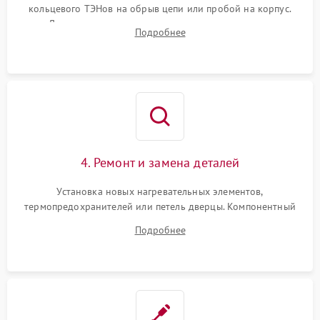
кольцевого ТЭНов на обрыв цепи или пробой на корпус.
Диагностика термостата, датчиков температуры,
Подробнее
переключателя режимов и мотора конвекции.
4. Ремонт и замена деталей
Установка новых нагревательных элементов,
термопредохранителей или петель дверцы. Компонентный
ремонт электронного модуля управления, замена
Подробнее
выгоревших реле, восстановление контактов и замена
уплотнителя.