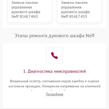
Замена панели
Замена панели
управления
управления
духового шкафа
духового шкафа
Neff B16E74N3
Neff B16E74S3
Этапы ремонта духового шкафа Neff
1. Диагностика неисправностей
Визуальный осмотр, считывание кодов ошибок и оценка
состояния проводки. Измерение напряжения на клеммной
колодке. Анализ жалоб на проблемы с нагревом,
Подробнее
конвекцией, панелью управления или блокировкой дверцы.