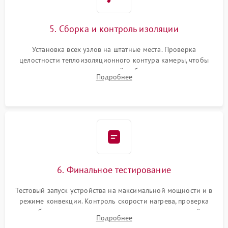
5. Сборка и контроль изоляции
Установка всех узлов на штатные места. Проверка
целостности теплоизоляционного контура камеры, чтобы
исключить перегрев кухонной мебели и потерю тепла.
Подробнее
Надежная фиксация клемм и сборка корпуса шкафа.
6. Финальное тестирование
Тестовый запуск устройства на максимальной мощности и в
режиме конвекции. Контроль скорости нагрева, проверка
срабатывания термостата при достижении заданной
Подробнее
температуры и тест на отсутствие утечек тока.