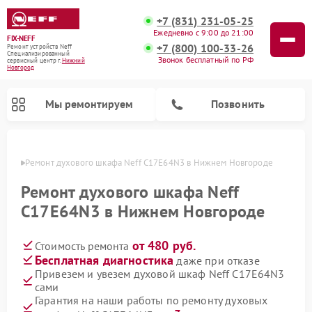
+7 (831) 231-05-25
Ежедневно с 9:00 до 21:00
FIX-NEFF
+7 (800) 100-33-26
Ремонт устройств Neff
Специализированный
Звонок бесплатный по РФ
cервисный центр г.
Нижний
Новгород
Мы ремонтируем
Позвонить
ороде
Ремонт духового шкафа Neff C17E64N3 в Нижнем Новгороде
Ремонт духового шкафа Neff
C17E64N3 в Нижнем Новгороде
от 480 руб.
Стоимость ремонта
Бесплатная диагностика
даже при отказе
Привезем и увезем духовой шкаф Neff C17E64N3
сами
Ремонт посудомоечных машин Neff
Ремонт микроволновых печей Neff
Гарантия на наши работы по ремонту духовых