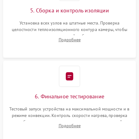
5. Сборка и контроль изоляции
Установка всех узлов на штатные места. Проверка
целостности теплоизоляционного контура камеры, чтобы
исключить перегрев кухонной мебели и потерю тепла.
Подробнее
Надежная фиксация клемм и сборка корпуса шкафа.
6. Финальное тестирование
Тестовый запуск устройства на максимальной мощности и в
режиме конвекции. Контроль скорости нагрева, проверка
срабатывания термостата при достижении заданной
Подробнее
температуры и тест на отсутствие утечек тока.