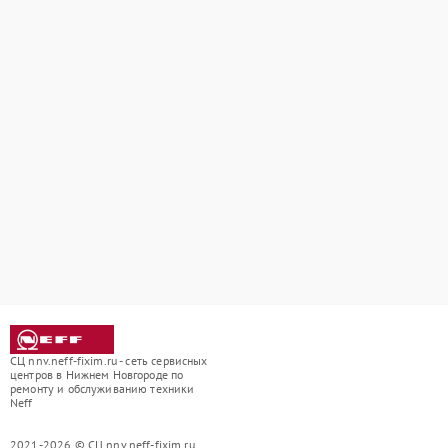
СЦ nnv.neff-fixim.ru - сеть сервисных
центров в Нижнем Новгороде по
ремонту и обслуживанию техники
Neff
2021-2026 © СЦ nnv.neff-fixim.ru