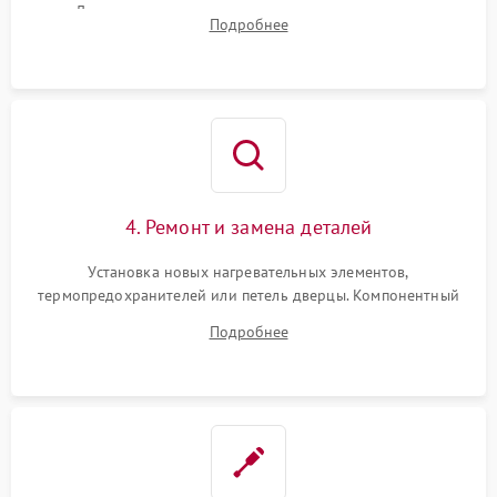
Диагностика термостата, датчиков температуры,
Подробнее
переключателя режимов и мотора конвекции.
4. Ремонт и замена деталей
Установка новых нагревательных элементов,
термопредохранителей или петель дверцы. Компонентный
ремонт электронного модуля управления, замена
Подробнее
выгоревших реле, восстановление контактов и замена
уплотнителя.