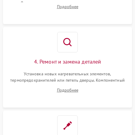
Диагностика термостата, датчиков температуры,
Подробнее
переключателя режимов и мотора конвекции.
4. Ремонт и замена деталей
Установка новых нагревательных элементов,
термопредохранителей или петель дверцы. Компонентный
ремонт электронного модуля управления, замена
Подробнее
выгоревших реле, восстановление контактов и замена
уплотнителя.