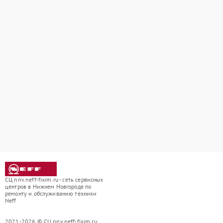
СЦ nnv.neff-fixim.ru - сеть сервисных
центров в Нижнем Новгороде по
ремонту и обслуживанию техники
Neff
2021-2026 © СЦ nnv.neff-fixim.ru