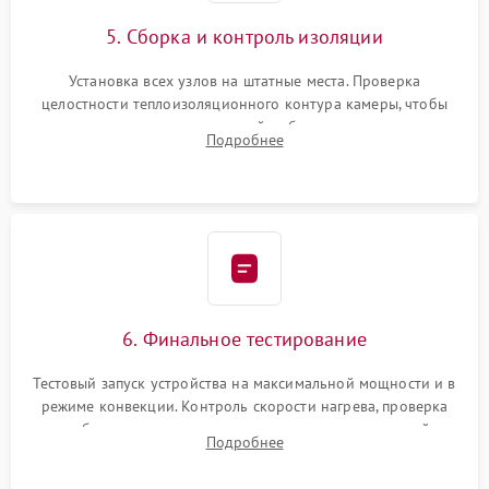
5. Сборка и контроль изоляции
Установка всех узлов на штатные места. Проверка
целостности теплоизоляционного контура камеры, чтобы
исключить перегрев кухонной мебели и потерю тепла.
Подробнее
Надежная фиксация клемм и сборка корпуса шкафа.
6. Финальное тестирование
Тестовый запуск устройства на максимальной мощности и в
режиме конвекции. Контроль скорости нагрева, проверка
срабатывания термостата при достижении заданной
Подробнее
температуры и тест на отсутствие утечек тока.