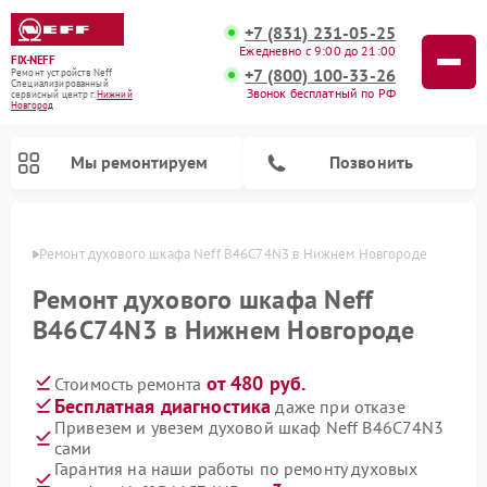
+7 (831) 231-05-25
Ежедневно с 9:00 до 21:00
FIX-NEFF
+7 (800) 100-33-26
Ремонт устройств Neff
Специализированный
Звонок бесплатный по РФ
cервисный центр г.
Нижний
Новгород
Мы ремонтируем
Позвонить
ороде
Ремонт духового шкафа Neff B46C74N3 в Нижнем Новгороде
Ремонт духового шкафа Neff
B46C74N3 в Нижнем Новгороде
от 480 руб.
Стоимость ремонта
Бесплатная диагностика
даже при отказе
Привезем и увезем духовой шкаф Neff B46C74N3
сами
Ремонт посудомоечных машин Neff
Ремонт микроволновых печей Neff
Гарантия на наши работы по ремонту духовых